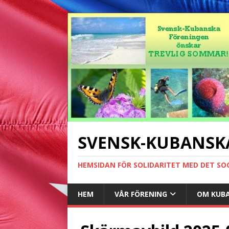
SVENSK-KUBANSK
HEMSIDAN FÖR SOLIDARITET MED DET SO
HEM
VÅR FÖRENING
OM KUB