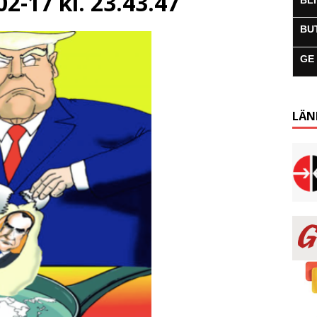
2-17 kl. 23.43.47
BL
BU
GE
LÄN