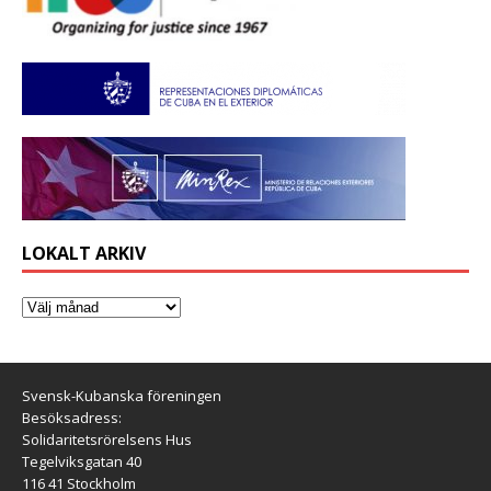
LOKALT ARKIV
Svensk-Kubanska föreningen
Besöksadress:
Solidaritetsrörelsens Hus
Tegelviksgatan 40
116 41 Stockholm