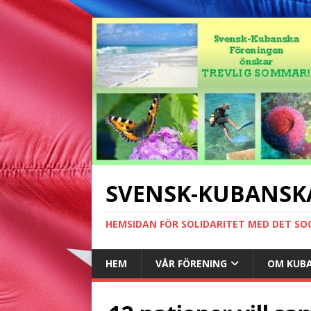
SVENSK-KUBANSK
HEMSIDAN FÖR SOLIDARITET MED DET SO
HEM
VÅR FÖRENING
OM KUB