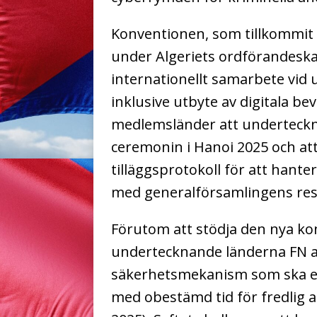
Konventionen, som tillkommit p
under Algeriets ordförandeskap
internationellt samarbete vid 
inklusive utbyte av digitala be
medlemsländer att underteckn
ceremonin i Hanoi 2025 och att
tilläggsprotokoll för att hanter
med generalförsamlingens reso
Förutom att stödja den nya 
undertecknande länderna FN a
säkerhetsmekanism som ska e
med obestämd tid för fredlig 