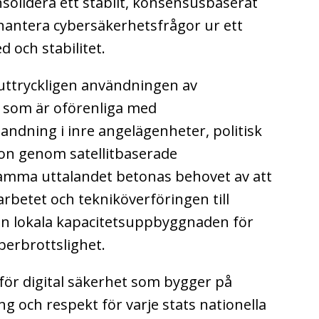
onsolidera ett stabilt, konsensusbaserat
t hantera cybersäkerhetsfrågor ur ett
d och stabilitet.
 uttryckligen användningen av
n som är oförenliga med
landning i inre angelägenheter, politisk
ion genom satellitbaserade
samma uttalandet betonas behovet av att
arbetet och tekniköverföringen till
en lokala kapacitetsuppbyggnaden för
erbrottslighet.
 för digital säkerhet som bygger på
ng och respekt för varje stats nationella