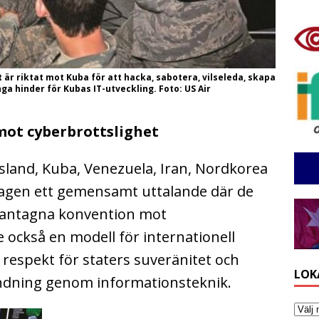
 är riktat mot Kuba för att hacka, sabotera, vilseleda, skapa
a hinder för Kubas IT-utveckling. Foto: US Air
mot cyberbrottslighet
sland, Kuba, Venezuela, Iran, Nordkorea
dagen ett gemensamt uttalande där de
n antagna konvention mot
e också en modell för internationell
 respekt för staters suveränitet och
LOK
andning genom informationsteknik.