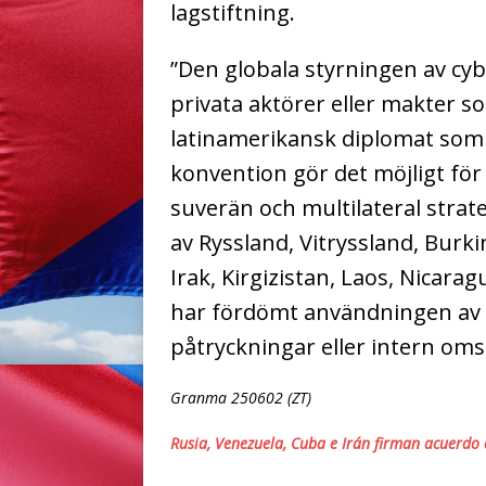
lagstiftning.
”Den globala styrningen av cy
privata aktörer eller makter so
latinamerikansk diplomat som 
konvention gör det möjligt för
suverän och multilateral strat
av Ryssland, Vitryssland, Burk
Irak, Kirgizistan, Laos, Nicara
har fördömt användningen av di
påtryckningar eller intern oms
Granma 250602 (ZT)
Rusia, Venezuela, Cuba e Irán firman acuerdo