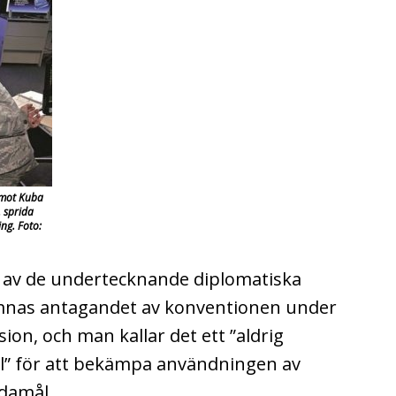
t mot Kuba
, sprida
ng. Foto:
s av de undertecknande diplomatiska
omnas antagandet av konventionen under
ion, och man kallar det ett ”aldrig
tal” för att bekämpa användningen av
damål.