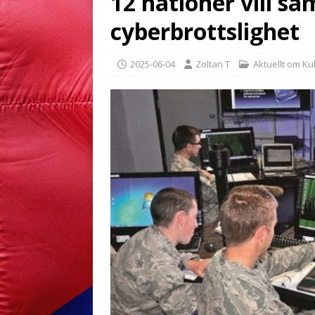
12 nationer vill s
cyberbrottslighet
2025-06-04
Zoltan T
Aktuellt om K