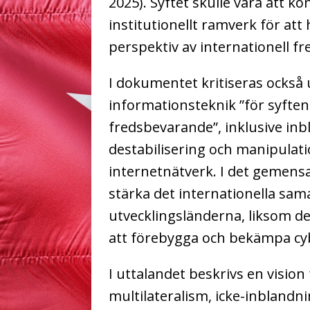
2025). Syftet skulle vara att k
institutionellt ramverk för at
perspektiv av internationell fre
I dokumentet kritiseras också
informationsteknik ”för syfte
fredsbevarande”, inklusive inb
destabilisering och manipulat
internetnätverk. I det gemen
stärka det internationella sam
utvecklingsländerna, liksom d
att förebygga och bekämpa cyb
I uttalandet beskrivs en vision
multilateralism, icke-inblandni