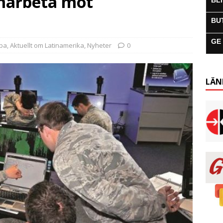
amarbeta mot
BL
BU
GE
uba
,
Aktuellt om Latinamerika
,
Nyheter
0
LÄN