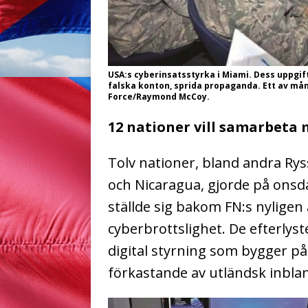
USA:s cyberinsatsstyrka i Miami. Dess uppgift
falska konton, sprida propaganda. Ett av mång
Force/Raymond McCoy.
12 nationer vill samarbeta 
Tolv nationer, bland andra Rys
och Nicaragua, gjorde på ons
ställde sig bakom FN:s nylige
cyberbrottslighet. De efterlyst
digital styrning som bygger på
förkastande av utländsk inbl