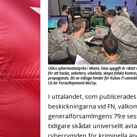
USA:s cyberinsatsstyrka i Miami. Dess uppgift är rikta
för att hacka, sabotera, vilseleda, skapa falska konton
propaganda. Ett av många hinder för Kubas IT-utveckli
US Air Force/Raymond McCoy.
I uttalandet, som publicerade
beskickningarna vid FN, välk
generalförsamlingens 79:e sess
tidigare skådat universellt av
cyberrymden för kriminella än