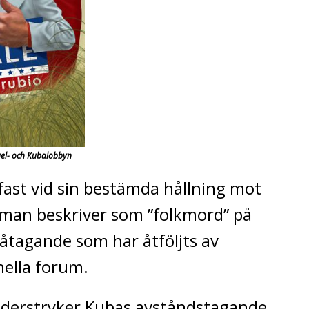
ael- och Kubalobbyn
fast vid sin bestämda hållning mot
 man beskriver som ”folkmord” på
t åtagande som har åtföljts av
ella forum.
derstryker Kubas avståndstagande