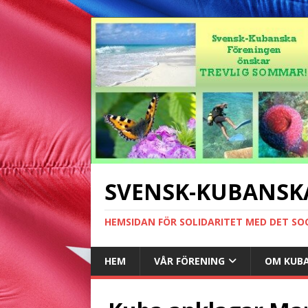
SVENSK-KUBANSK
HEMSIDAN FÖR SOLIDARITET MED DET SO
HEM
VÅR FÖRENING
OM KUB