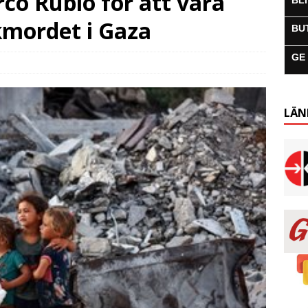
co Rubio för att vara
BL
lkmordet i Gaza
BU
GE
LÄN