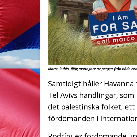
Marco Rubio, flitig mottagare av pengar från både Isr
Samtidigt håller Havanna 
Tel Avivs handlingar, som
det palestinska folket, et
fördömanden i internation
Rodríguez fördömande un