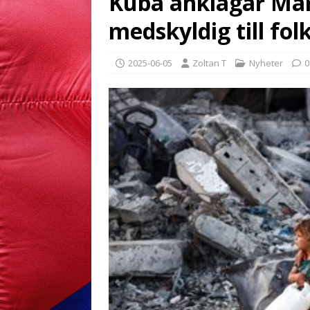
Kuba anklagar Mar
medskyldig till fo
2025-06-05
Zoltan T
Nyheter
0