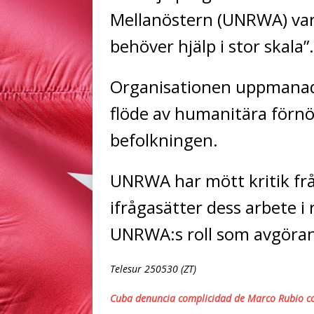
Mellanöstern (UNRWA) var
behöver hjälp i stor skala”.
Organisationen uppmanade 
flöde av humanitära förn
befolkningen.
UNRWA har mött kritik fr
ifrågasätter dess arbete i
UNRWA:s roll som avgörande
Telesur 250530 (ZT)
Cuba denuncia complicidad de Marco Rubio co