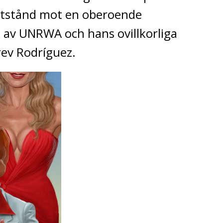
motstånd mot en oberoende
ik av UNRWA och hans ovillkorliga
krev Rodríguez.