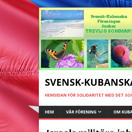
SVENSK-KUBANSK
HEMSIDAN FÖR SOLIDARITET MED DET SO
HEM
VÅR FÖRENING
OM KUB