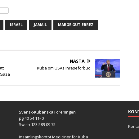
ISRAEL
JAMAIL
MARGE GUTIERREZ
NÄSTA
tt
Kuba om USAs inreseförbud
i Gaza
KON
Svensk-Kubanska Föreningen
pg 40 54 11–0
Swish 123 589 09 75
Konta
Insamlingskontot Mediciner för Kuba