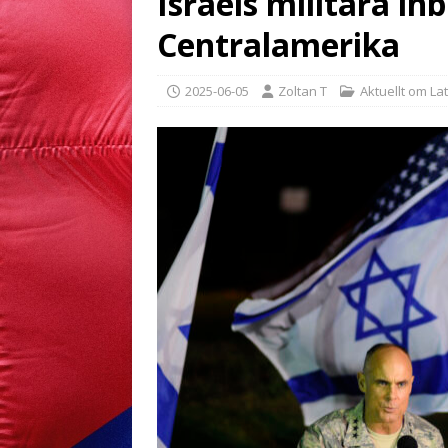
Israels militära in
Centralamerika
2025-06-05
Zoltan T
Aktuellt om La