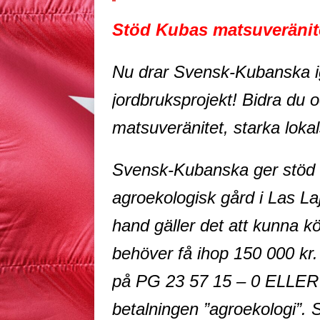
Stöd Kubas matsuveränit
Nu drar Svensk-Kubanska ig
jordbruksprojekt! Bidra du o
matsuveränitet, starka lokal
Svensk-Kubanska ger stöd til
agroekologisk gård i Las Laj
hand gäller det att kunna kö
behöver få ihop 150 000 kr. 
på PG 23 57 15 – 0 ELLER
betalningen ”agroekologi”. 