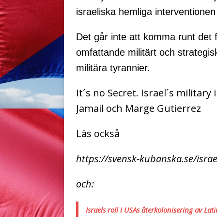
israeliska hemliga interventionen
Det går inte att komma runt det f
omfattande militärt och strategisk
militära tyrannier.
It´s no Secret. Israel´s militar
Jamail och Marge Gutierrez
Läs också
https://svensk-kubanska.se/israel
och:
Israels roll i USAs återkolonisering av La