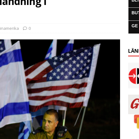
blandning i
BL
BU
GE
tinamerika
0
LÄN