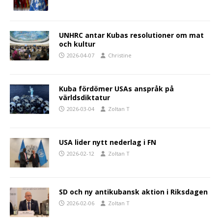
UNHRC antar Kubas resolutioner om mat
och kultur
2026-04-07
Christine
Kuba fördömer USAs anspråk på
världsdiktatur
2026-03-04
Zoltan T
USA lider nytt nederlag i FN
2026-02-12
Zoltan T
SD och ny antikubansk aktion i Riksdagen
2026-02-06
Zoltan T