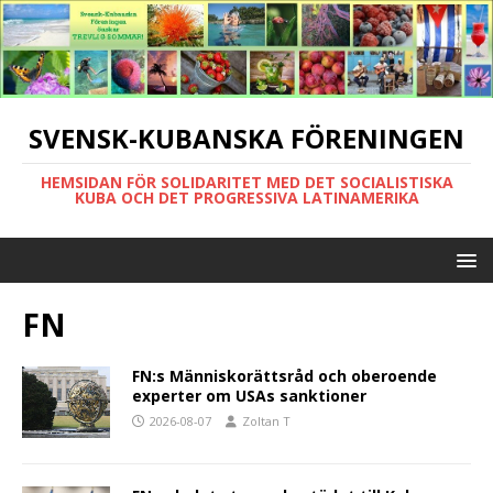
SVENSK-KUBANSKA FÖRENINGEN
HEMSIDAN FÖR SOLIDARITET MED DET SOCIALISTISKA
KUBA OCH DET PROGRESSIVA LATINAMERIKA
FN
FN:s Människorättsråd och oberoende
experter om USAs sanktioner
2026-08-07
Zoltan T