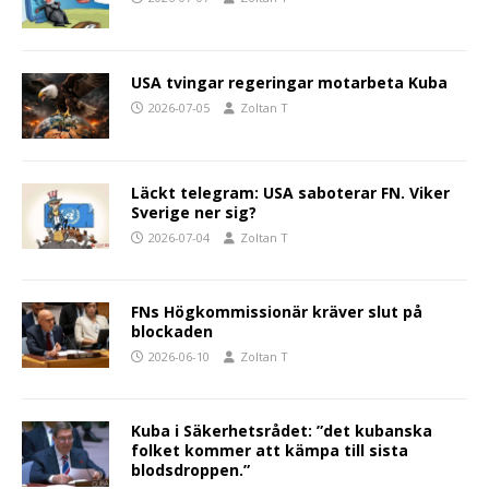
USA tvingar regeringar motarbeta Kuba
2026-07-05
Zoltan T
Läckt telegram: USA saboterar FN. Viker
Sverige ner sig?
2026-07-04
Zoltan T
FNs Högkommissionär kräver slut på
blockaden
2026-06-10
Zoltan T
Kuba i Säkerhetsrådet: ”det kubanska
folket kommer att kämpa till sista
blodsdroppen.”