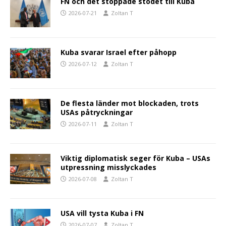
FN och det stoppade stödet till Kuba
2026-07-21
Zoltan T
Kuba svarar Israel efter påhopp
2026-07-12
Zoltan T
De flesta länder mot blockaden, trots
USAs påtryckningar
2026-07-11
Zoltan T
Viktig diplomatisk seger för Kuba – USAs
utpressning misslyckades
2026-07-08
Zoltan T
USA vill tysta Kuba i FN
2026-07-07
Zoltan T