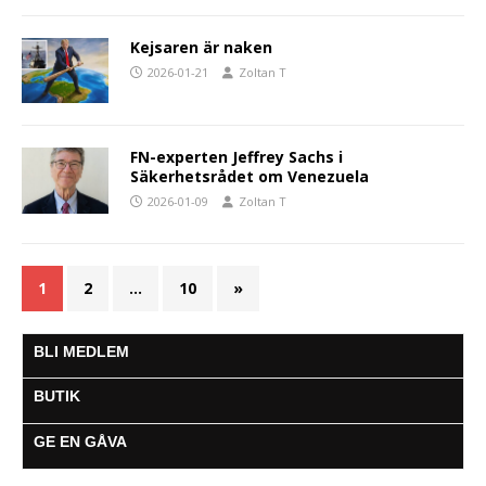
Kejsaren är naken
2026-01-21
Zoltan T
FN-experten Jeffrey Sachs i
Säkerhetsrådet om Venezuela
2026-01-09
Zoltan T
1
2
…
10
»
BLI MEDLEM
BUTIK
GE EN GÅVA