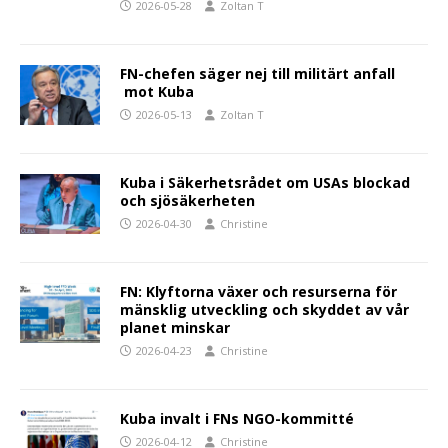
2026-05-28
Zoltan T
FN-chefen säger nej till militärt anfall
mot Kuba
2026-05-13
Zoltan T
Kuba i Säkerhetsrådet om USAs blockad
och sjösäkerheten
2026-04-30
Christine
FN: Klyftorna växer och resurserna för
mänsklig utveckling och skyddet av vår
planet minskar
2026-04-23
Christine
Kuba invalt i FNs NGO-kommitté
2026-04-12
Christine