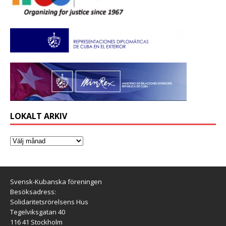
LOKALT ARKIV
Svensk-Kubanska föreningen
Besöksadress:
Solidaritetsrörelsens Hus
Tegelviksgatan 40
116 41 Stockholm