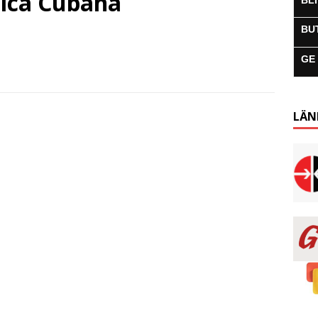
dica Cubana
BL
BU
GE
LÄN