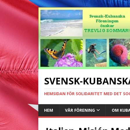
SVENSK-KUBANSK
HEMSIDAN FÖR SOLIDARITET MED DET SO
HEM
VÅR FÖRENING
OM KUB