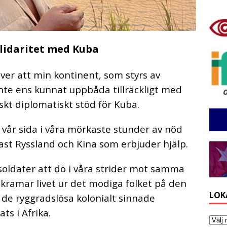
olidaritet med Kuba
ver att min kontinent, som styrs av
nte ens kunnat uppbåda tillräckligt med
skt diplomatiskt stöd för Kuba.
 vår sida i våra mörkaste stunder av nöd
st Ryssland och Kina som erbjuder hjälp.
 soldater att dö i våra strider mot samma
 kramar livet ur det modiga folket på den
LOK
n de ryggradslösa kolonialt sinnade
ts i Afrika.