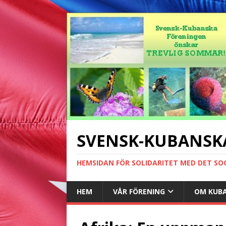
SVENSK-KUBANSK
HEMSIDAN FÖR SOLIDARITET MED DET SO
HEM
VÅR FÖRENING
OM KUB