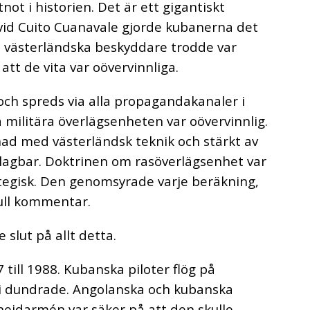
ot i historien. Det är ett gigantiskt
t vid Cuito Cuanavale gjorde kubanerna det
 västerländska beskyddare trodde var
tt de vita var oövervinnliga.
och spreds via alla propagandakanaler i
a militära överlägsenheten var oövervinnlig.
ad med västerländsk teknik och stärkt av
oslagbar. Doktrinen om rasöverlägsenhet var
rategisk. Den genomsyrade varje beräkning,
full kommentar.
 slut på allt detta.
 till 1988. Kubanska piloter flög på
ri dundrade. Angolanska och kubanska
theidarmén var säker på att den skulle