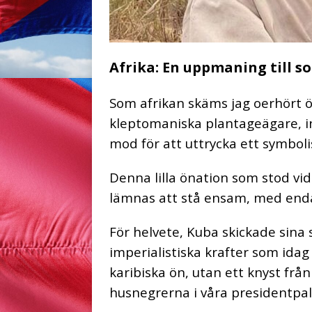
Afrika: En uppmaning till s
Som afrikan skäms jag oerhört ö
kleptomaniska plantageägare, i
mod för att uttrycka ett symboli
Denna lilla önation som stod vid
lämnas att stå ensam, med enda
För helvete, Kuba skickade sina
imperialistiska krafter som idag
karibiska ön, utan ett knyst frå
husnegrerna i våra presidentpala