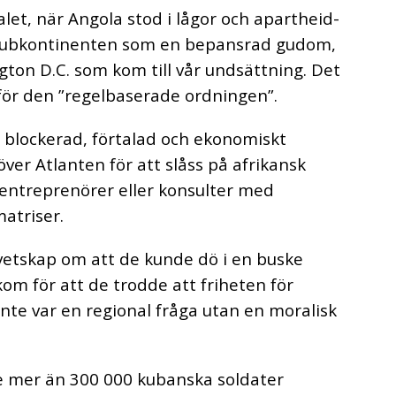
alet, när Angola stod i lågor och apartheid-
 subkontinenten som en bepansrad gudom,
ngton D.C. som kom till vår undsättning. Det
 för den ”regelbaserade ordningen”.
ö, blockerad, förtalad och ekonomiskt
över Atlanten för att slåss på afrikansk
ntreprenörer eller konsulter med
atriser.
vetskap om att de kunde dö i en buske
om för att de trodde att friheten för
inte var en regional fråga utan en moralisk
e mer än 300 000 kubanska soldater