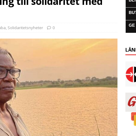
ng till solidaritet med
BL
BU
GE
uba
,
Solidaritetsnyheter
0
LÄN