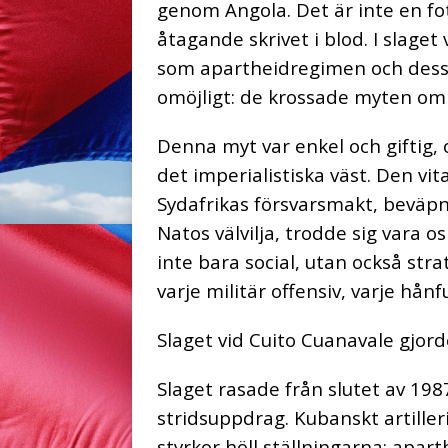
genom Angola. Det är inte en fotn
åtagande skrivet i blod. I slage
som apartheidregimen och dess
omöjligt: de krossade myten om a
Denna myt var enkel och giftig, 
det imperialistiska väst. Den vit
Sydafrikas försvarsmakt, beväpn
Natos välvilja, trodde sig vara 
inte bara social, utan också st
varje militär offensiv, varje hån
Slaget vid Cuito Cuanavale gjorde
Slaget rasade från slutet av 1987
stridsuppdrag. Kubanskt artille
styrkor höll ställningarna; apar