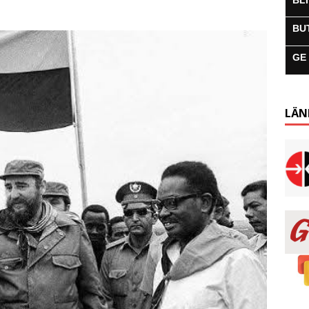
BL
BU
GE
LÄN