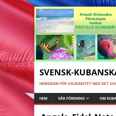
SVENSK-KUBANSK
HEMSIDAN FÖR SOLIDARITET MED DET SO
HEM
VÅR FÖRENING
OM KUB