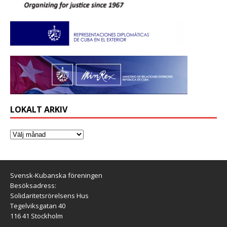
LOKALT ARKIV
Svensk-Kubanska föreningen
Besöksadress:
Solidaritetsrörelsens Hus
Tegelviksgatan 40
116 41 Stockholm