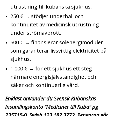
utrustning till kubanska sjukhus.
250 € → stödjer underhåll och
kontinuitet av medicinsk utrustning
under strömavbrott.
500 € → finansierar solenergimoduler
som garanterar livsviktig elektricitet på
sjukhus.
1 000 € → för ett sjukhus ett steg
närmare energisjälvständighet och
säker och kontinuerlig vård.
Enklast använder du Svensk-Kubanskas
insamlingskonto ”Mediciner till Kuba” pg
235715-0, Swish 123 182 3772. Pengarna går