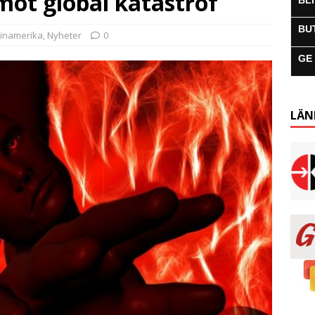
mot global katastrof
BL
BU
tinamerika
,
Nyheter
0
GE
LÄN