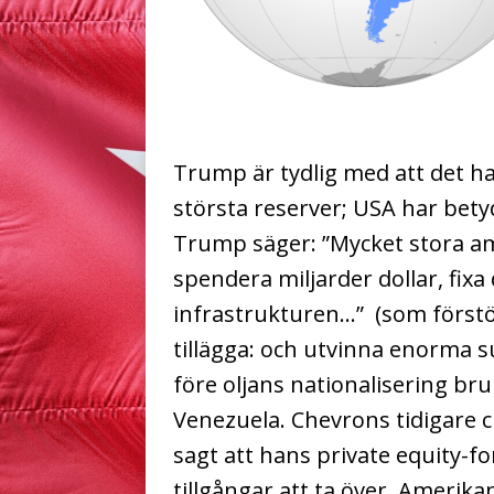
Trump är tydlig med att det ha
största reserver; USA har bet
Trump säger: ”Mycket stora am
spendera miljarder dollar, fix
infrastrukturen…”
(som förstö
tillägga: och utvinna enorma
före oljans nationalisering bru
Venezuela. Chevrons tidigare 
sagt att hans private equity-f
tillgångar att ta över. Amerika