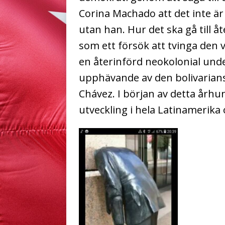
Corina Machado att det inte ä
utan han. Hur det ska gå till å
som ett försök att tvinga den
en återinförd neokolonial unde
upphävande av den bolivarian
Chávez. I början av detta århun
utveckling i hela Latinamerika