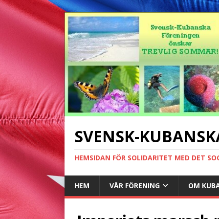
SVENSK-KUBANSK
HEMSIDAN FÖR SOLIDARITET MED DET SO
HEM
VÅR FÖRENING
OM KUB