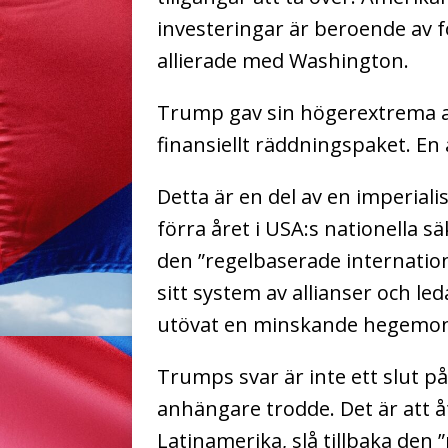
investeringar är beroende av f
allierade med Washington.
Trump gav sin högerextrema all
finansiellt räddningspaket. En
Detta är en del av en imperial
förra året i USA:s nationella s
den ”regelbaserade internati
sitt system av allianser och le
utövat en minskande hegemon
Trumps svar är inte ett slut p
anhängare trodde. Det är att å
Latinamerika, slå tillbaka den 