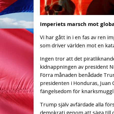
Imperiets marsch mot globa
Vi har gått in i en fas av ren
som driver världen mot en kata
Ingen tror att det piratliknan
kidnappningen av president N
Förra månaden benådade Trum
presidenten i Honduras, Juan 
fängelsedom för knarksmuggl
Trump själv avfärdade alla för
demokrati genom att säga till