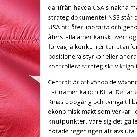
därifrån hävda USA:s nakna makt
strategidokumentet NSS står 
USA att återupprätta och gen
återställa amerikansk överhögh
förvägra konkurrenter utanför 
positionera styrkor eller andra 
kontrollera strategiskt viktiga t
Centralt är att vända de växa
Latinamerika och Kina. Det är e
Kinas uppgång och tvinga tillba
ekonomisk makt som verkar i en
knutpunkter. Vare sig det gä
hotade regeringen att avsluta k