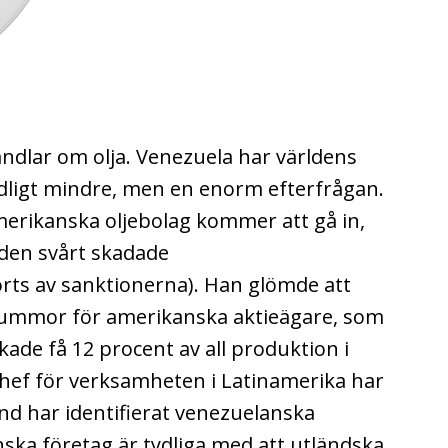
ndlar om olja. Venezuela har världens
ydligt mindre, men en enorm efterfrågan.
erikanska oljebolag kommer att gå in,
a den svårt skadade
rts av sanktionerna). Han glömde att
 summor för amerikanska aktieägare, som
kade få 12 procent av all produktion i
chef för verksamheten i Latinamerika har
ond har identifierat venezuelanska
nska företag är tydliga med att utländska