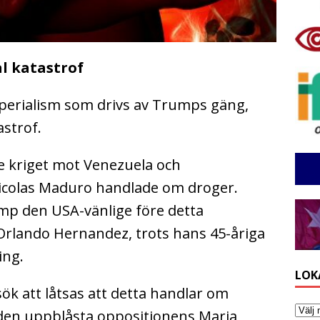
l katastrof
 imperialism som drivs av Trumps gäng,
strof.
de kriget mot Venezuela och
icolas Maduro handlade om droger.
p den USA-vänlige före detta
Orlando Hernandez, trots hans 45-åriga
ing.
LOK
sök att låtsas att detta handlar om
 den uppblåsta oppositionens Maria