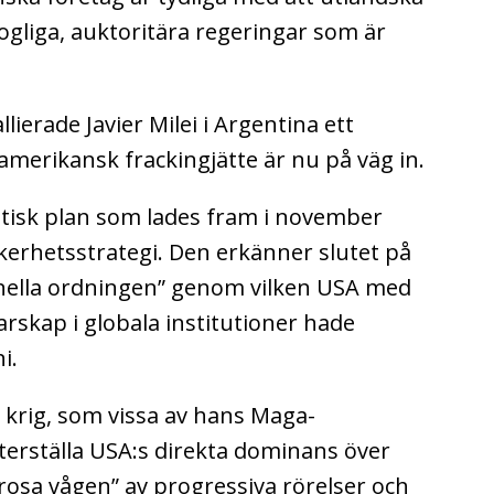
ogliga, auktoritära regeringar som är
ierade Javier Milei i Argentina ett
 amerikansk frackingjätte är nu på väg in.
istisk plan som lades fram i november
äkerhetsstrategi. Den erkänner slutet på
onella ordningen” genom vilken USA med
darskap i globala institutioner hade
i.
å krig, som vissa av hans Maga-
terställa USA:s direkta dominans över
”rosa vågen” av progressiva rörelser och