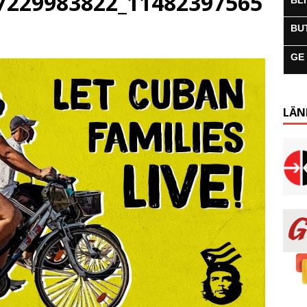
7229983822_11482397565
BL
a
BU
GE
LÄN