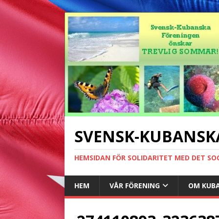
SVENSK-KUBANSK
HEMSIDAN FÖR SOLIDARITET MED DET SO
HEM
VÅR FÖRENING
OM KUB