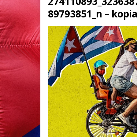
274110893_323638
89793851_n – kopi