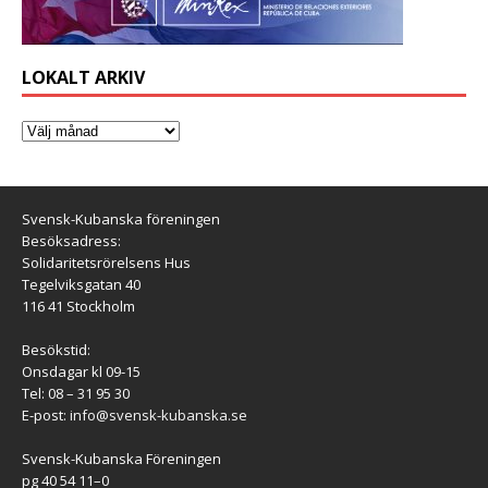
LOKALT ARKIV
Svensk-Kubanska föreningen
Besöksadress:
Solidaritetsrörelsens Hus
Tegelviksgatan 40
116 41 Stockholm
Besökstid:
Onsdagar kl 09-15
Tel: 08 – 31 95 30
E-post:
info@svensk-kubanska.se
Svensk-Kubanska Föreningen
pg 40 54 11–0