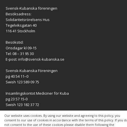
Svensk-Kubanska föreningen
Besöksadress:
Solidaritetsrörelsens Hus
Tegelviksgatan 40
116 41 Stockholm
Besökstid:
Onsdagar kl 09-15
Tel: 08 – 31 95 30
E-post:
info@svensk-kubanska.se
Svensk-Kubanska Föreningen
pg 40 54 11–0
Swish 123 589 09 75
Insamlingskontot Mediciner för Kuba
pg 23 57 15-0
Swish 123 182 37 72
KONTAKT
Our website uses cookies. By using our website and agreeing to this policy, you
consent to our use of cookies in accordance with the terms of this policy. If you d
not consent to the use of these cookies please disable them following the