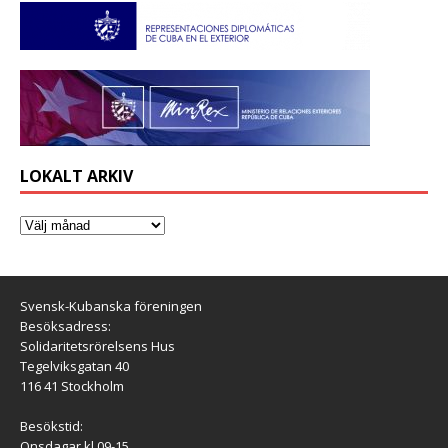
LOKALT ARKIV
Svensk-Kubanska föreningen
Besöksadress:
Solidaritetsrörelsens Hus
Tegelviksgatan 40
116 41 Stockholm
Besökstid:
Onsdagar kl 09-15