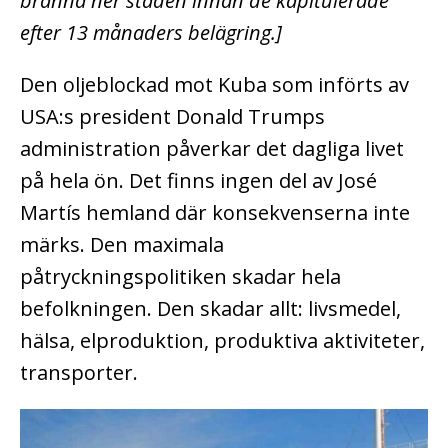
bränna ner staden innan de kapitulerade
efter 13 månaders belägring.]
Den oljeblockad mot Kuba som införts av
USA:s president Donald Trumps
administration påverkar det dagliga livet
på hela ön. Det finns ingen del av José
Martís hemland där konsekvenserna inte
märks. Den maximala
påtryckningspolitiken skadar hela
befolkningen. Den skadar allt: livsmedel,
hälsa, elproduktion, produktiva aktiviteter,
transporter.