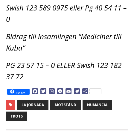
Swish 123 589 0975 eller Pg 40 54 11 –
0
Bidrag till insamlingen ”Mediciner till
Kuba”
PG 23 57 15 – 0 ELLER Swish 123 182
37 72
F
T
W
M
E
T
D
Share
a
w
h
e
m
e
e
c
i
a
s
a
l
l
LA JORNADA
MOTSTÅND
NUMANCIA
e
t
t
s
i
e
a
b
t
s
e
l
g
TROTS
o
e
A
n
r
o
r
p
g
a
k
p
e
m