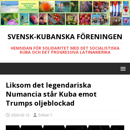
SVENSK-KUBANSKA FÖRENINGEN
HEMSIDAN FÖR SOLIDARITET MED DET SOCIALISTISKA
KUBA OCH DET PROGRESSIVA LATINAMERIKA
Liksom det legendariska
Numancia står Kuba emot
Trumps oljeblockad
2026-02-12
Zoltan T