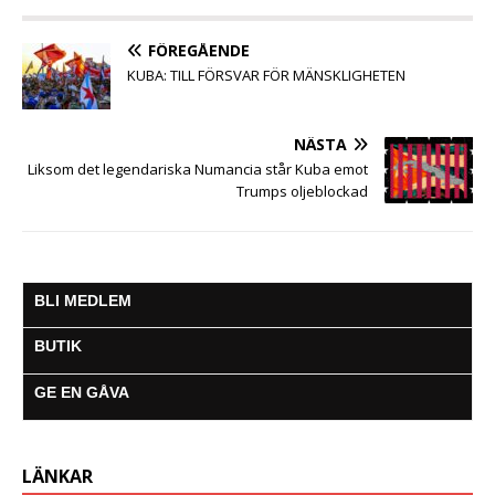
o
r
p
g
a
k
p
e
m
FÖREGÅENDE
r
KUBA: TILL FÖRSVAR FÖR MÄNSKLIGHETEN
NÄSTA
Liksom det legendariska Numancia står Kuba emot
Trumps oljeblockad
BLI MEDLEM
BUTIK
GE EN GÅVA
LÄNKAR