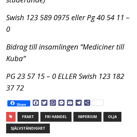
Swish 123 589 0975 eller Pg 40 54 11 –
0
Bidrag till insamlingen ”Mediciner till
Kuba”
PG 23 57 15 – 0 ELLER Swish 123 182
37 72
F
T
W
M
E
T
D
Share
a
w
h
e
m
e
e
c
i
a
s
a
l
l
FRAKT
FRI HANDEL
IMPERIUM
OLJA
e
t
t
s
i
e
a
b
t
s
e
l
g
SJÄLVSTÄNDIGHET
o
e
A
n
r