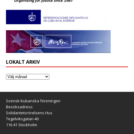
LOKALT ARKIV
Svensk-Kubanska föreningen
Besöksadress:
Solidaritetsrörelsens Hus
Tegelviksgatan 40
116 41 Stockholm