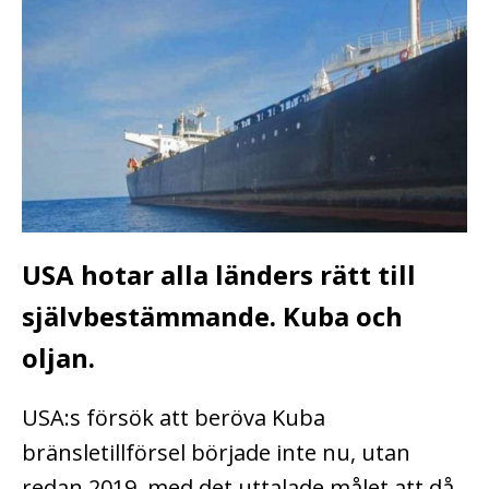
USA hotar alla länders rätt till
självbestämmande. Kuba och
oljan.
USA:s försök att beröva Kuba
bränsletillförsel började inte nu, utan
redan 2019, med det uttalade målet att då