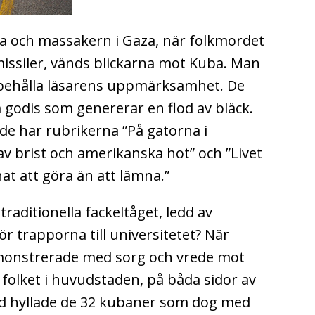
na och massakern i Gaza, när folkmordet
missiler, vänds blickarna mot Kuba. Man
 behålla läsarens uppmärksamhet. De
 godis som genererar en flod av bläck.
nde har rubrikerna ”På gatorna i
v brist och amerikanska hot” och ”Livet
nat att göra än att lämna.”
traditionella fackeltåget, ledd av
ör trapporna till universitetet? När
monstrerade med sorg och vrede mot
folket i huvudstaden, på båda sidor av
ad hyllade de 32 kubaner som dog med