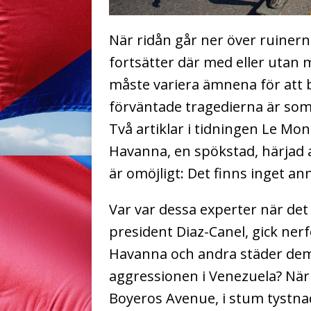
När ridån går ner över ruiner
fortsätter där med eller utan 
måste variera ämnena för att
förväntade tragedierna är som
Två artiklar i tidningen Le Mo
Havanna, en spökstad, härjad a
är omöjligt: Det finns inget an
Var var dessa experter när det 
president Diaz-Canel, gick nerf
Havanna och andra städer de
aggressionen i Venezuela? När 
Boyeros Avenue, i stum tystn