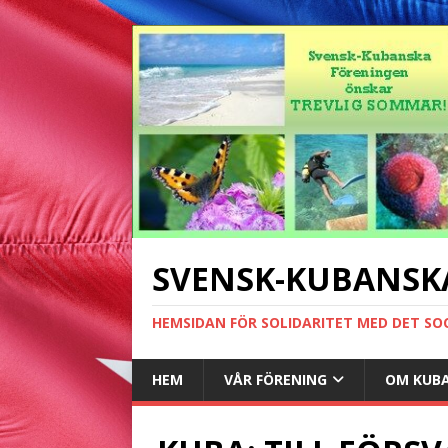
SVENSK-KUBANSK
HEMSIDAN FÖR SOLIDARITET MED DET SO
HEM
VÅR FÖRENING
OM KUB