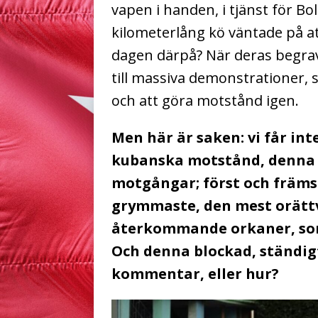
vapen i handen, i tjänst för Bo
kilometerlång kö väntade på at
dagen därpå? När deras begra
till massiva demonstrationer,
och att göra motstånd igen.
Men här är saken: vi får int
kubanska motstånd, denna s
motgångar; först och främst
grymmaste, den mest orättvi
återkommande orkaner, som
Och denna blockad, ständig
kommentar, eller hur?