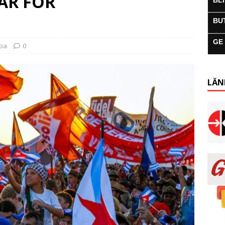
VAR FÖR
BL
BU
GE
uba
0
LÄN