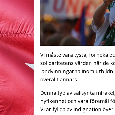
Vi måste vara tysta, förneka o
solidaritetens värden när de ko
landvinningarna inom utbildni
överallt annars.
Denna typ av sällsynta mirake
nyfikenhet och vara föremål fö
Vi är fyllda av indignation öve