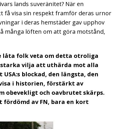
livars lands suveränitet? När en
t få visa sin respekt framför deras urnor
vningar i deras hemstäder gav upphov
 så många löften om att göra motstånd,
e låta folk veta om detta otroliga
tarka vilja att uthärda mot alla
 USA:s blockad, den längsta, den
sa i historien, förstärkt av
 obevekligt och oavbrutet skärps.
t fördömd av FN, bara en kort