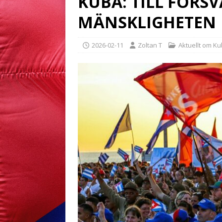
KUBA: TILL FÖRS
MÄNSKLIGHETEN
2026-02-11
Zoltan T
Aktuellt om K