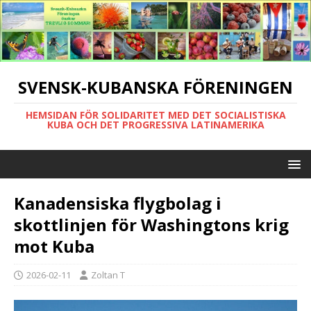
SVENSK-KUBANSKA FÖRENINGEN
HEMSIDAN FÖR SOLIDARITET MED DET SOCIALISTISKA
KUBA OCH DET PROGRESSIVA LATINAMERIKA
Kanadensiska flygbolag i
skottlinjen för Washingtons krig
mot Kuba
2026-02-11
Zoltan T