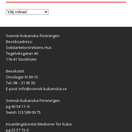
Svensk-Kubanska föreningen
Besöksadress:
Solidaritetsrörelsens Hus
Tegelviksgatan 40
116 41 Stockholm
Besökstid:
Onsdagar kl 09-15
Tel: 08 – 31 95 30
E-post:
info@svensk-kubanska.se
Svensk-Kubanska Föreningen
pg 40 54 11–0
Swish 123 589 09 75
Insamlingskontot Mediciner för Kuba
pg 23 57 15-0