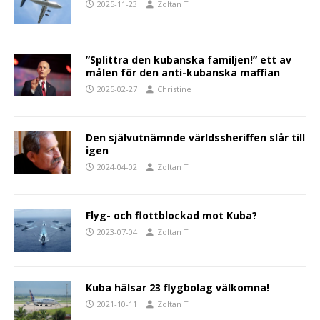
2025-11-23
Zoltan T
”Splittra den kubanska familjen!” ett av
målen för den anti-kubanska maffian
2025-02-27
Christine
Den självutnämnde världssheriffen slår till
igen
2024-04-02
Zoltan T
Flyg- och flottblockad mot Kuba?
2023-07-04
Zoltan T
Kuba hälsar 23 flygbolag välkomna!
2021-10-11
Zoltan T