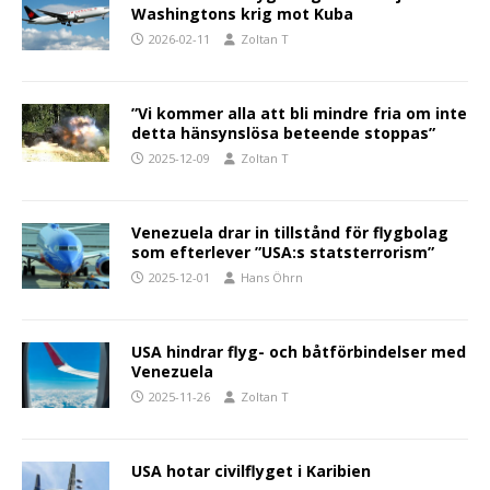
Washingtons krig mot Kuba
2026-02-11
Zoltan T
”Vi kommer alla att bli mindre fria om inte
detta hänsynslösa beteende stoppas”
2025-12-09
Zoltan T
Venezuela drar in tillstånd för flygbolag
som efterlever ”USA:s statsterrorism”
2025-12-01
Hans Öhrn
USA hindrar flyg- och båtförbindelser med
Venezuela
2025-11-26
Zoltan T
USA hotar civilflyget i Karibien