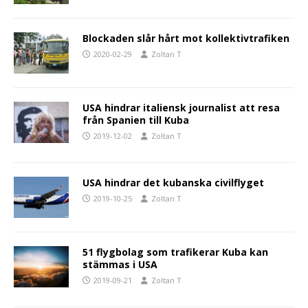
Blockaden slår hårt mot kollektivtrafiken
2020-02-29
Zoltan T
USA hindrar italiensk journalist att resa
från Spanien till Kuba
2019-12-02
Zoltan T
USA hindrar det kubanska civilflyget
2019-10-25
Zoltan T
51 flygbolag som trafikerar Kuba kan
stämmas i USA
2019-09-21
Zoltan T