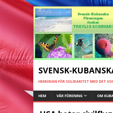
SVENSK-KUBANSK
HEMSIDAN FÖR SOLIDARITET MED DET SO
HEM
VÅR FÖRENING
OM KUB