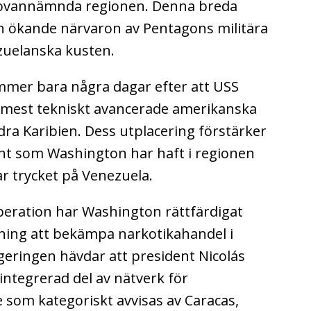
 ovannämnda regionen. Denna breda
 ökande närvaron av Pentagons militära
ezuelanska kusten.
mer bara några dagar efter att USS
ch mest tekniskt avancerade amerikanska
dra Karibien. Dess utplacering förstärker
nt som Washington har haft i regionen
ar trycket på Venezuela.
eration har Washington rättfärdigat
ning att bekämpa narkotikahandel i
eringen hävdar att president Nicolás
ntegrerad del av nätverk för
 som kategoriskt avvisas av Caracas,