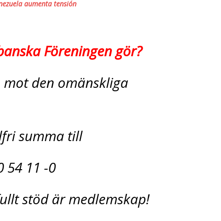
enezuela aumenta tensión
ubanska Föreningen gör?
en mot den omänskliga
lfri summa till
0 54 11 -0
ullt stöd är medlemskap!