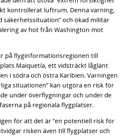
de dem att utöva ”extrem försiktighet”
kt kontrollerat luftrum. Denna varning,
d säkerhetssituation” och ökad militär
skalering av hot från Washington mot
på flyginformationsregionen till
plats Maiquetía, ett vidsträckt låglänt
n i södra och östra Karibien. Varningen
rliga situationen” kan utgöra en risk för
 både under överflygningar och under de
aserna på regionala flygplatser.
en för att det är ”en potentiell risk för
utvidgar risken även till flygplatser och