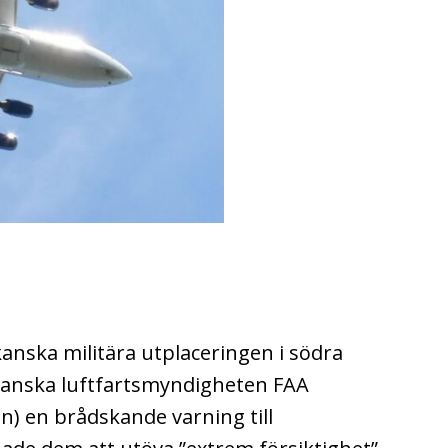
anska militära utplaceringen i södra
kanska luftfartsmyndigheten FAA
on) en brådskande varning till