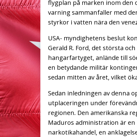
flygplan på marken inom den
varning sammanfaller med den
styrkor i vatten nära den ven
USA- myndighetens beslut kom
Gerald R. Ford, det största o
hangarfartyget, anlände till sö
en betydande militär kontinge
sedan mitten av året, vilket ök
Sedan inledningen av denna op
utplaceringen under förevänd
regionen. Den amerikanska reg
Maduros administration är en i
narkotikahandel, en anklagelse