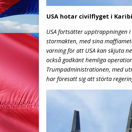
USA hotar civilflyget i Karib
USA fortsätter upptrappningen i
stormakten, med sina maffiametoder
varning för att USA kan skjuta n
också godkänt hemliga operation
Trumpadministrationen, med utr
har föresatt sig att störta rege