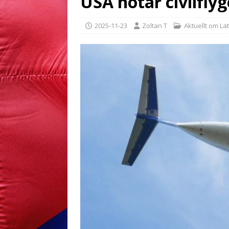
USA hotar civilflyg
2025-11-23
Zoltan T
Aktuellt om La