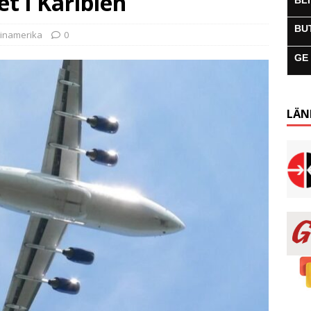
et i Karibien
BL
BU
tinamerika
0
GE
LÄN