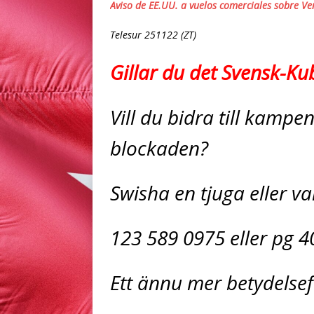
Aviso de EE.UU. a vuelos comerciales sobre V
Telesur 251122 (ZT)
Gillar du det Svensk-K
Vill du bidra till kamp
blockaden?
Swisha en tjuga eller va
123 589 0975 eller pg 4
Ett ännu mer betydelsef