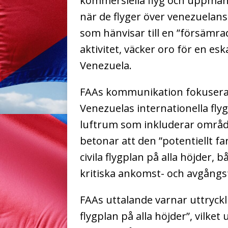
kommersiella flyg och uppmana
när de flyger över venezuelans
som hänvisar till en ”försämra
aktivitet, väcker oro för en e
Venezuela.
FAAs kommunikation fokuserar 
Venezuelas internationella flyg
luftrum som inkluderar område
betonar att den ”potentiellt fa
civila flygplan på alla höjder,
kritiska ankomst- och avgångsf
FAAs uttalande varnar uttrycklig
flygplan på alla höjder”, vilket 