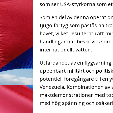
som ser USA-styrkorna som ett
Som en del av denna operation
tjugo fartyg som påstås ha tran
havet, vilket resulterat i att
handlingar har beskrivits som 
internationellt vatten.
Utfärdandet av en flygvarning
uppenbart militärt och politisk
potentiell föregångare till en 
Venezuela. Kombinationen av var
maktdemonstrationer med top
med hög spänning och osäkerhe