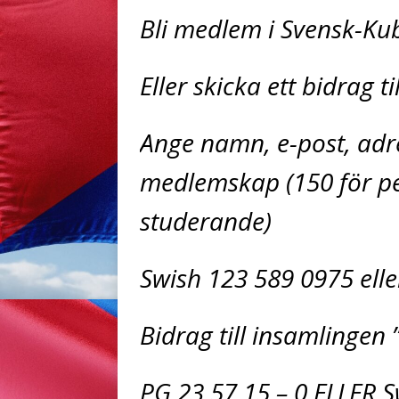
Bli medlem i Svensk-Ku
Eller skicka ett bidrag t
Ange namn, e-post, adre
medlemskap (150 för pe
studerande)
Swish 123 589 0975 elle
Bidrag till insamlingen 
PG 23 57 15 – 0 ELLER 