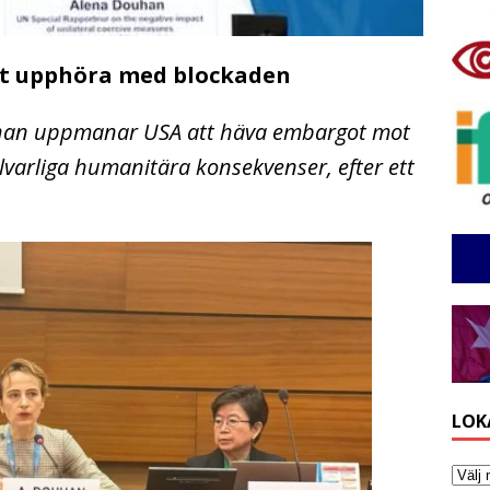
t upphöra med blockaden
uhan uppmanar USA att häva embargot mot
lvarliga humanitära konsekvenser, efter ett
LOK