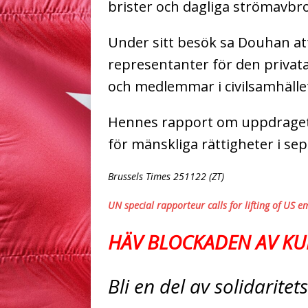
brister och dagliga strömavbro
Under sitt besök sa Douhan at
representanter för den privata
och medlemmar i civilsamhället
Hennes rapport om uppdraget 
för mänskliga rättigheter i se
Brussels Times 251122 (ZT)
UN special rapporteur calls for lifting of US
HÄV BLOCKADEN AV KU
Bli en del av solidarite