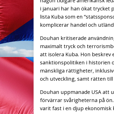
någon tidigare amerikansk led
i januari har han ökat trycket
lista Kuba som en ”statsspons
komplicerar handel och utländ
Douhan kritiserade användnin
maximalt tryck och terrorismbe
att isolera Kuba. Hon beskrev
sanktionspolitiken i historien 
mänskliga rättigheter, inklusive
och utveckling, samt rätten till 
Douhan uppmanade USA att up
förvärrar svårigheterna på ön
varit fast i en djup ekonomisk 