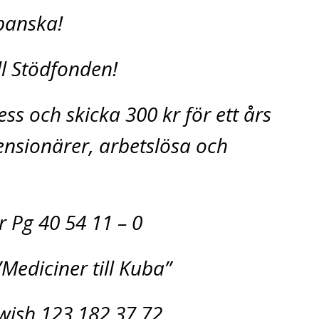
banska!
ill Stödfonden!
ss och skicka 300 kr för ett års
nsionärer, arbetslösa och
r Pg 40 54 11 – 0
”Mediciner till Kuba”
Swish 123 182 37 72