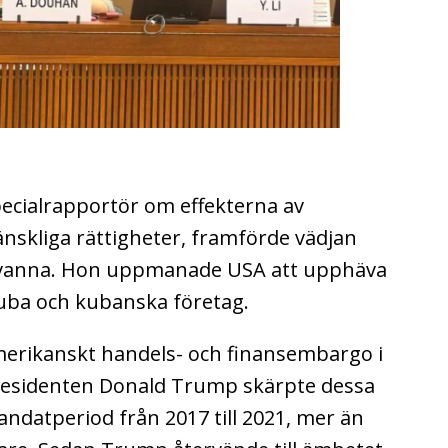
pecialrapportör om effekterna av
nskliga rättigheter, framförde vädjan
avanna. Hon uppmanade USA att upphäva
Kuba och kubanska företag.
merikanskt handels- och finansembargo i
presidenten Donald Trump skärpte dessa
ndatperiod från 2017 till 2021, mer än