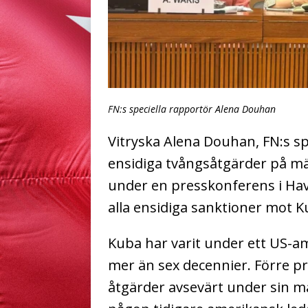
FN:s speciella rapportör Alena Douhan
Vitryska Alena Douhan, FN:s s
ensidiga tvångsåtgärder på mä
under en presskonferens i H
alla ensidiga sanktioner mot 
Kuba har varit under ett US-a
mer än sex decennier. Förre 
åtgärder avsevärt under sin ma