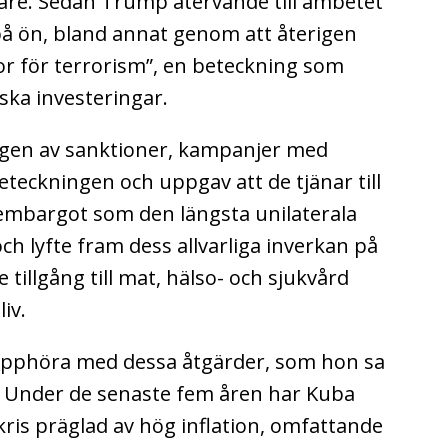
are. Sedan Trump återvände till ämbetet
 på ön, bland annat genom att återigen
or för terrorism”, en beteckning som
ska investeringar.
gen av sanktioner, kampanjer med
teckningen och uppgav att de tjänar till
 embargot som den längsta unilaterala
och lyfte fram dess allvarliga inverkan på
 tillgång till mat, hälso- och sjukvård
liv.
phöra med dessa åtgärder, som hon sa
. Under de senaste fem åren har Kuba
kris präglad av hög inflation, omfattande