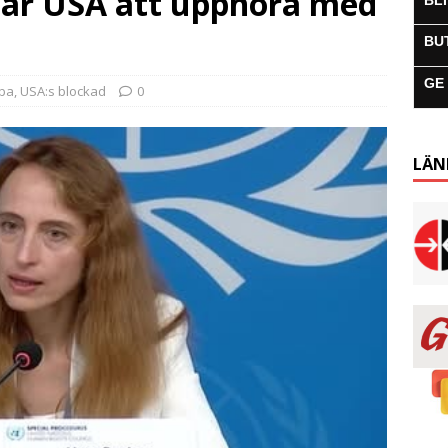
ar USA att upphöra med
BL
BU
GE
uba
,
USA:s blockad
0
LÄN