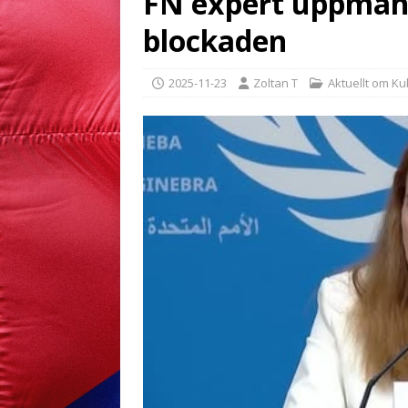
FN expert uppman
blockaden
2025-11-23
Zoltan T
Aktuellt om K