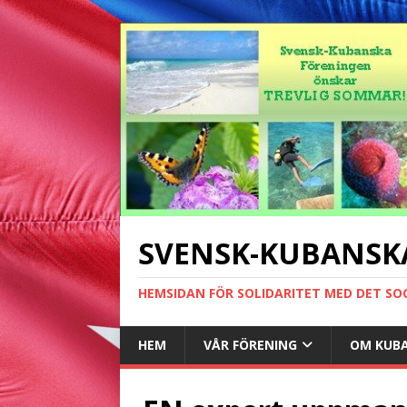
SVENSK-KUBANSK
HEMSIDAN FÖR SOLIDARITET MED DET SO
HEM
VÅR FÖRENING
OM KUB