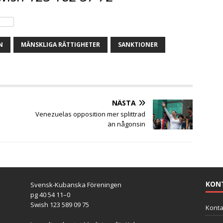
N
MÄNSKLIGA RÄTTIGHETER
SANKTIONER
NÄSTA
Venezuelas opposition mer splittrad
än någonsin
KON
Svensk-Kubanska Föreningen
pg 40 54 11–0
Swish 123 589 09 75
Konta