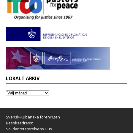
LOKALT ARKIV
Svensk-Kubanska föreningen
Besöksadress:
Solidaritetsrörelsens Hus