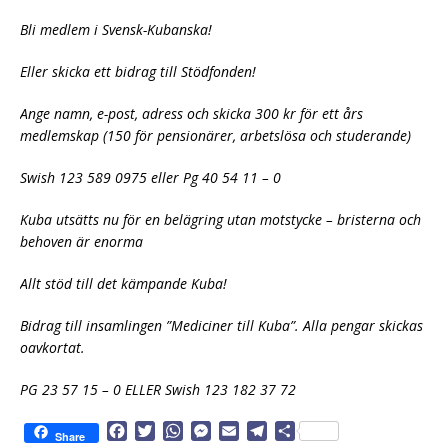
Bli medlem i Svensk-Kubanska!
Eller skicka ett bidrag till Stödfonden!
Ange namn, e-post, adress och skicka 300 kr för ett års
medlemskap (150 för pensionärer, arbetslösa och studerande)
Swish 123 589 0975 eller Pg 40 54 11 – 0
Kuba utsätts nu för en belägring utan motstycke – bristerna och
behoven är enorma
Allt stöd till det kämpande Kuba!
Bidrag till insamlingen ”Mediciner till Kuba”. Alla pengar skickas
oavkortat.
PG 23 57 15 – 0 ELLER Swish 123 182 37 72
F
T
W
M
E
T
D
Share