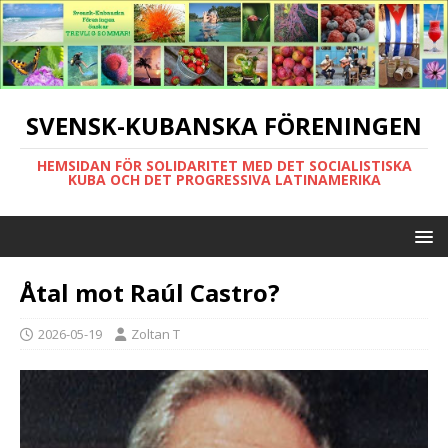
SVENSK-KUBANSKA FÖRENINGEN
HEMSIDAN FÖR SOLIDARITET MED DET SOCIALISTISKA
KUBA OCH DET PROGRESSIVA LATINAMERIKA
Åtal mot Raúl Castro?
2026-05-19
Zoltan T