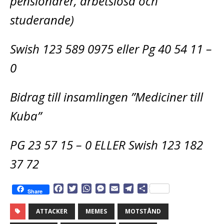
pensionärer, arbetslösa och
studerande)
Swish 123 589 0975 eller Pg 40 54 11 –
0
Bidrag till insamlingen ”Mediciner till
Kuba”
PG 23 57 15 – 0 ELLER Swish 123 182
37 72
F
T
W
M
E
T
D
Share
a
w
h
e
m
e
e
c
i
a
s
a
l
l
ATTACKER
MEMES
MOTSTÅND
e
t
t
s
i
e
a