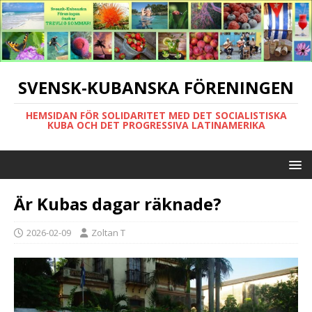
SVENSK-KUBANSKA FÖRENINGEN
HEMSIDAN FÖR SOLIDARITET MED DET SOCIALISTISKA
KUBA OCH DET PROGRESSIVA LATINAMERIKA
Är Kubas dagar räknade?
2026-02-09
Zoltan T