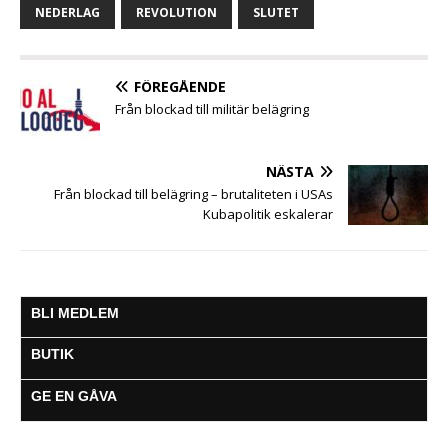
b
t
s
e
l
g
NEDERLAG
REVOLUTION
SLUTET
o
e
A
n
r
o
r
p
g
a
k
p
e
m
FÖREGÅENDE
r
Från blockad till militär belägring
NÄSTA
Från blockad till belägring – brutaliteten i USAs
Kubapolitik eskalerar
BLI MEDLEM
BUTIK
GE EN GÅVA