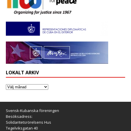
LOKALT ARKIV
Svensk-Kubanska föreningen
Besöksadress:
Solidaritetsrörelsens Hus
Tegelviksgatan 40