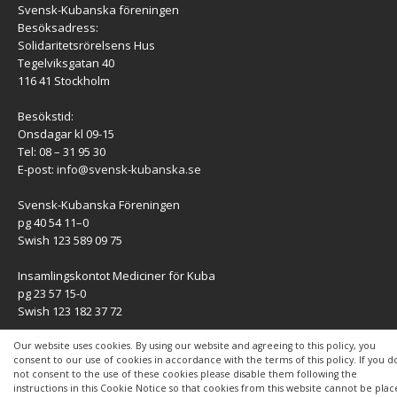
Svensk-Kubanska föreningen
Besöksadress:
Solidaritetsrörelsens Hus
Tegelviksgatan 40
116 41 Stockholm
Besökstid:
Onsdagar kl 09-15
Tel: 08 – 31 95 30
E-post:
info@svensk-kubanska.se
Svensk-Kubanska Föreningen
pg 40 54 11–0
Swish 123 589 09 75
Insamlingskontot Mediciner för Kuba
pg 23 57 15-0
Swish 123 182 37 72
KONTAKT
Our website uses cookies. By using our website and agreeing to this policy, you
consent to our use of cookies in accordance with the terms of this policy. If you d
not consent to the use of these cookies please disable them following the
Kontaktuppgifter
instructions in this Cookie Notice so that cookies from this website cannot be pla