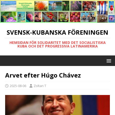
SVENSK-KUBANSKA FÖRENINGEN
HEMSIDAN FÖR SOLIDARITET MED DET SOCIALISTISKA
KUBA OCH DET PROGRESSIVA LATINAMERIKA
Arvet efter Húgo Chávez
2025-08-06
Zoltan T