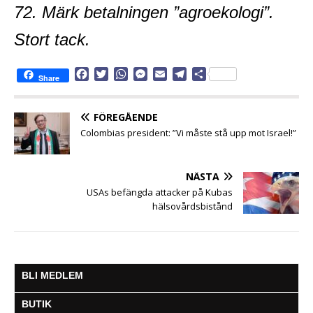
72. Märk betalningen ”agroekologi”.
Stort tack.
F
T
W
M
E
T
D
Share
a
w
h
e
m
e
e
c
i
a
s
a
l
l
e
t
t
s
i
e
a
FÖREGÅENDE
b
t
s
e
l
g
Colombias president: ”Vi måste stå upp mot Israel!”
o
e
A
n
r
o
r
p
g
a
k
p
e
m
NÄSTA
r
USAs befängda attacker på Kubas
hälsovårdsbistånd
BLI MEDLEM
BUTIK