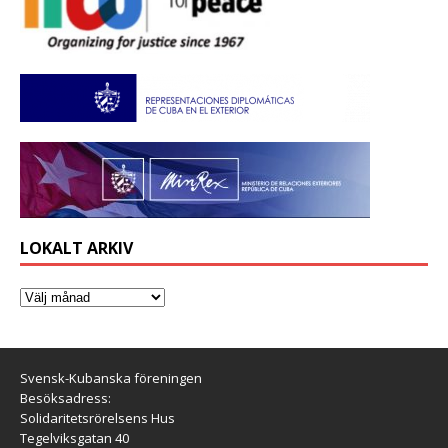
LOKALT ARKIV
Svensk-Kubanska föreningen
Besöksadress:
Solidaritetsrörelsens Hus
Tegelviksgatan 40