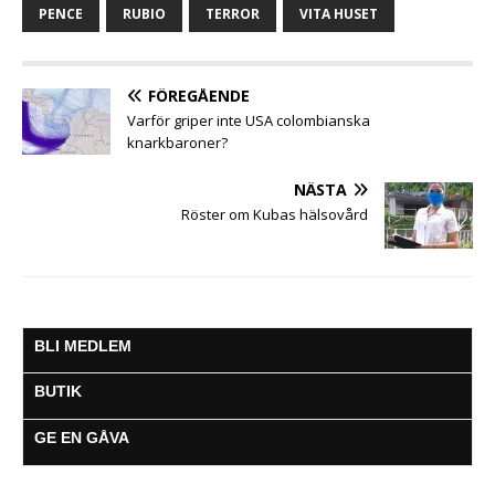
b
t
s
e
l
g
PENCE
RUBIO
TERROR
VITA HUSET
o
e
A
n
r
o
r
p
g
a
k
p
e
m
FÖREGÅENDE
r
Varför griper inte USA colombianska
knarkbaroner?
NÄSTA
Röster om Kubas hälsovård
BLI MEDLEM
BUTIK
GE EN GÅVA