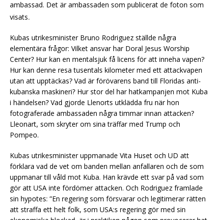
ambassad. Det är ambassaden som publicerat de foton som
.
visats
Kubas utrikesminister Bruno Rodriguez ställde några
elementära frågor: Vilket ansvar har Doral Jesus Worship
Center? Hur kan en mentalsjuk få licens för att inneha vapen?
Hur kan denne resa tusentals kilometer med ett attackvapen
utan att upptäckas? Vad är förövarens band till Floridas anti-
kubanska maskineri? Hur stor del har hatkampanjen mot Kuba
i händelsen? Vad gjorde Llenorts utklädda fru när hon
fotograferade ambassaden några timmar innan attacken?
Lleonart, som skryter om sina träffar med Trump och
Pompeo.
Kubas utrikesminister uppmanade Vita Huset och UD att
förklara vad de vet om banden mellan anfallaren och de som
uppmanar till våld mot Kuba. Han krävde ett svar på vad som
gör att USA inte fördömer attacken. Och Rodriguez framlade
sin hypotes: ”En regering som försvarar och legitimerar rätten
att straffa ett helt folk, som USA:s regering gör med sin