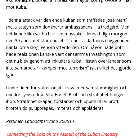
ekonomiska blockad, är i praktiken någon som provocerar hat
mot Kuba.”
I denna attack var den ende kuban som träffades José Martí,
metallstatyn som dominerar ambassadens lilla trädgård. Men
det kunde lika väl ha blivit en massaker denna tidiga morgon
den 30 april i det stora huset. Tio anställda fanns i byggnaden
när kulorna slog igenom ytterdörren. Om någon hade dött
hade reaktionen kanske varit densamma i Washington som
det nu blev genom att inkludera Kuba i ”listan över länder som
inte samarbetar i kampen mot terrorism” (sic) vilket det gjorde
igår.
Under tiden fortsätter ön att kräva mer samstämmighet och
mindre cynism från Vita Huset. Brott och straffrihet hänger
ihop. Straffrihet skapar, förstärker och uppmuntrar brott;
brotten döljs, upprepas, imiteras och applåderas.
Resumen Latinoamericano 200514
Connecting the Dots on the Assault of the Cuban Embassy