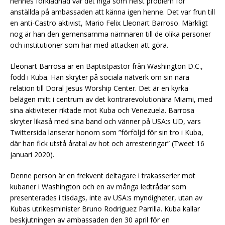
hennes förklädnad var det inga som helst problem för
anställda på ambassaden att känna igen henne. Det var frun till
en anti-Castro aktivist, Mario Felix Lleonart Barroso. Märkligt
nog är han den gemensamma nämnaren till de olika personer
och institutioner som har med attacken att göra.
Lleonart Barrosa är en Baptistpastor från Washington D.C.,
född i Kuba. Han skryter på sociala nätverk om sin nära
relation till Doral Jesus Worship Center. Det är en kyrka
belägen mitt i centrum av det kontrarevolutionära Miami, med
sina aktiviteter riktade mot Kuba och Venezuela. Barrosa
skryter likaså med sina band och vänner på USA:s UD, vars
Twittersida lanserar honom som ”förföljd för sin tro i Kuba,
där han fick utstå åratal av hot och arresteringar” (Tweet 16
januari 2020).
Denne person är en frekvent deltagare i trakasserier mot
kubaner i Washington och en av många ledtrådar som
presenterades i tisdags, inte av USA:s myndigheter, utan av
Kubas utrikesminister Bruno Rodriguez Parrilla. Kuba kallar
beskjutningen av ambassaden den 30 april för en