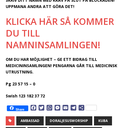
SKRIV DITT NAMN MED KRAV PÅ SLUT PÅ BLOCKADEN!
UPPMANA ANDRA ATT GÖRA DET!
KLICKA HÄR SÅ KOMMER
DU TILL
NAMNINSAMLINGEN!
OM DU HAR MÖJLIGHET – GE ETT BIDRAG TILL
MEDICININSAMLINGEN! PENGARNA GÅR TILL MEDICINSK
UTRUSTNING.
Pg 23 57 15 – 0
Swish 123 182 37 72
F
T
W
M
E
T
D
Share
a
w
h
e
m
e
e
c
i
a
s
a
l
l
AMBASSAD
DORALJESUSWORSHIP
KUBA
e
t
t
s
i
e
a