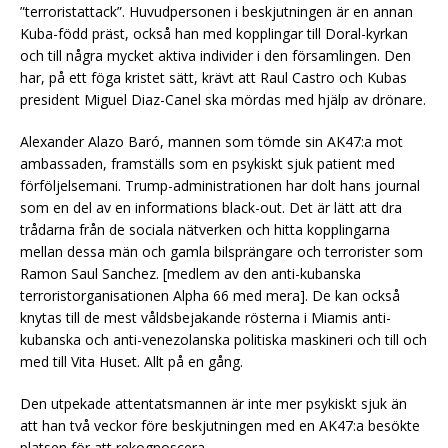
”terroristattack”. Huvudpersonen i beskjutningen är en annan
Kuba-född präst, också han med kopplingar till Doral-kyrkan
och till några mycket aktiva individer i den församlingen. Den
har, på ett föga kristet sätt, krävt att Raul Castro och Kubas
president Miguel Diaz-Canel ska mördas med hjälp av drönare.
Alexander Alazo Baró, mannen som tömde sin AK47:a mot
ambassaden, framställs som en psykiskt sjuk patient med
förföljelsemani. Trump-administrationen har dolt hans journal
som en del av en informations black-out. Det är lätt att dra
trådarna från de sociala nätverken och hitta kopplingarna
mellan dessa män och gamla bilsprängare och terrorister som
Ramon Saul Sanchez. [medlem av den anti-kubanska
terroristorganisationen Alpha 66 med mera]. De kan också
knytas till de mest våldsbejakande rösterna i Miamis anti-
kubanska och anti-venezolanska politiska maskineri och till och
med till Vita Huset. Allt på en gång.
Den utpekade attentatsmannen är inte mer psykiskt sjuk än
att han två veckor före beskjutningen med en AK47:a besökte
platsen för att rekognoscera.