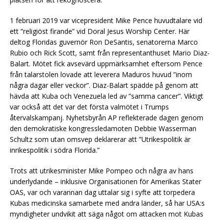
1 februari 2019 var vicepresident Mike Pence huvudtalare vid
ett ”religiöst firande” vid Doral Jesus Worship Center. Här
deltog Floridas guvernör Ron DeSantis, senatorerna Marco
Rubio och Rick Scott, samt från representanthuset Mario Diaz-
Balart. Mötet fick avsevärd uppmärksamhet eftersom Pence
från talarstolen lovade att leverera Maduros huvud ”inom
några dagar eller veckor”. Diaz-Balart spädde på genom att
hävda att Kuba och Venezuela led av ”samma cancer”. Viktigt
var också att det var det första valmötet i Trumps
återvalskampanj. Nyhetsbyrån AP reflekterade dagen genom
den demokratiske kongressledamoten Debbie Wasserman
Schultz som utan omsvep deklarerar att ”Utrikespolitik är
inrikespolitik i södra Florida.”
Trots att utrikesminister Mike Pompeo och några av hans
underlydande – inklusive Organisationen för Amerikas Stater
OAS, var och varannan dag uttalar sig i syfte att torpedera
Kubas medicinska samarbete med andra länder, så har USA:s
myndigheter undvikit att säga något om attacken mot Kubas