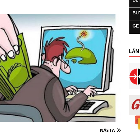
BL
BU
GE
LÄN
NÄSTA