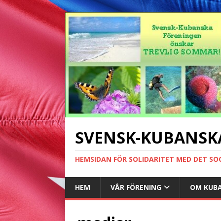
SVENSK-KUBANSK
HEMSIDAN FÖR SOLIDARITET MED DET SO
HEM
VÅR FÖRENING
OM KUB