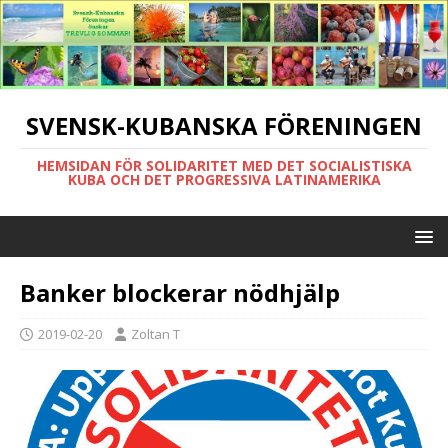
SVENSK-KUBANSKA FÖRENINGEN
HEMSIDAN FÖR SOLIDARITET MED DET SOCIALISTISKA
KUBA OCH DET PROGRESSIVA LATINAMERIKA
Banker blockerar nödhjälp
2019-02-20
Zoltan T