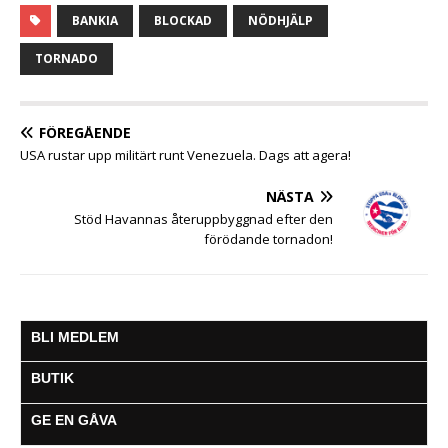
c
i
a
s
a
l
l
BANKIA
BLOCKAD
NÖDHJÄLP
e
t
t
s
i
e
a
b
t
s
e
l
g
TORNADO
o
e
A
n
r
o
r
p
g
a
k
p
e
m
FÖREGÅENDE
r
USA rustar upp militärt runt Venezuela. Dags att agera!
NÄSTA
Stöd Havannas återuppbyggnad efter den
förödande tornadon!
BLI MEDLEM
BUTIK
GE EN GÅVA