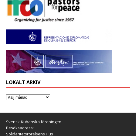
LOKALT ARKIV
Svensk-Kubanska föreningen
Besöksadress:
Solidaritetsrörelsens Hus