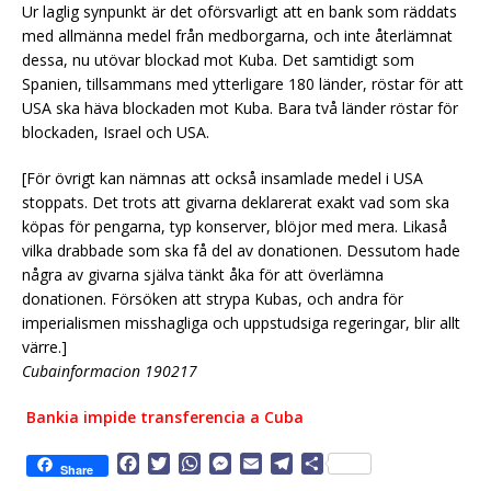
Ur laglig synpunkt är det oförsvarligt att en bank som räddats
med allmänna medel från medborgarna, och inte återlämnat
dessa, nu utövar blockad mot Kuba. Det samtidigt som
Spanien, tillsammans med ytterligare 180 länder, röstar för att
USA ska häva blockaden mot Kuba. Bara två länder röstar för
blockaden, Israel och USA.
[För övrigt kan nämnas att också insamlade medel i USA
stoppats. Det trots att givarna deklarerat exakt vad som ska
köpas för pengarna, typ konserver, blöjor med mera. Likaså
vilka drabbade som ska få del av donationen. Dessutom hade
några av givarna själva tänkt åka för att överlämna
donationen. Försöken att strypa Kubas, och andra för
imperialismen misshagliga och uppstudsiga regeringar, blir allt
värre.]
Cubainformacion 190217
Bankia impide transferencia a Cuba
F
T
W
M
E
T
D
Share
a
w
h
e
m
e
e