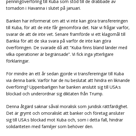
penningöverföring till Kuba som stöd till de drabbade av
tornadon i Havanna i slutet på januari.
Banken har informerat om att vi inte kan göra transfereringen
till Kuba, för att de inte får genomföra det. När vi frågar varför,
svarar de att de inte vet. Senare framförde vi ett klagomål till
Bankia för att de ska svara på varför de inte kan göra
överföringen. De svarade då att “Kuba finns bland länder med
vilka operationer är begränsade”. Vi fick inga ytterligare
förklaringar.
För mindre än ett år sedan gjorde vi transfereringar till Kuba
via denna bank. Varför har de nu beslutat att hindra en liknande
överföring? Uppenbarligen har banken anslutit sig till USA:s
blockad och underordnar sig diktaten från Trump.
Denna åtgärd saknar såväl moralisk som juridisk rättfärdighet.
Det är grymt och omoraliskt att banker och företag ansluter
sig till USA:s blockad mot Kuba och, som i detta fall, hindrar
solidariteten med familjer som behöver den.