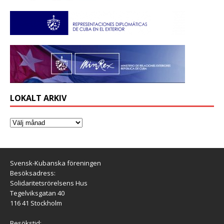
LOKALT ARKIV
Svensk-Kubanska föreningen
Besöksadress:
Solidaritetsrörelsens Hus
Tegelviksgatan 40
116 41 Stockholm
Besökstid: