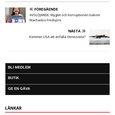
o
e
A
n
r
o
r
p
g
a
FÖREGÅENDE
k
p
e
m
AVSLÖJANDE: Myglet och korruptionen bakom
r
Machados Fredspris
NÄSTA
Kommer USA att anfalla Venezuela?
BLI MEDLEM
BUTIK
GE EN GÅVA
LÄNKAR