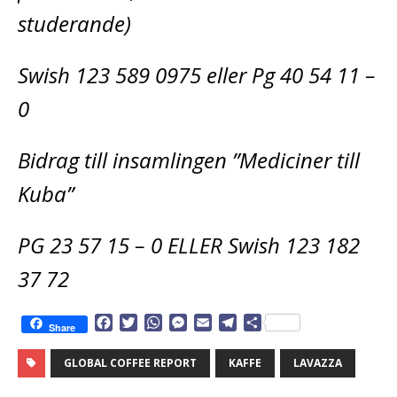
studerande)
Swish 123 589 0975 eller Pg 40 54 11 –
0
Bidrag till insamlingen ”Mediciner till
Kuba”
PG 23 57 15 – 0 ELLER Swish 123 182
37 72
F
T
W
M
E
T
D
Share
a
w
h
e
m
e
e
c
i
a
s
a
l
l
GLOBAL COFFEE REPORT
KAFFE
LAVAZZA
e
t
t
s
i
e
a
b
t
s
e
l
g