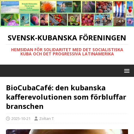
SVENSK-KUBANSKA FÖRENINGEN
HEMSIDAN FÖR SOLIDARITET MED DET SOCIALISTISKA
KUBA OCH DET PROGRESSIVA LATINAMERIKA
BioCubaCafé: den kubanska
kafferevolutionen som förbluffar
branschen
2025-10-21
Zoltan T