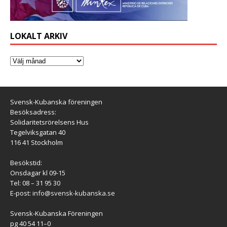
LOKALT ARKIV
Svensk-Kubanska föreningen
Besöksadress:
Solidaritetsrörelsens Hus
Tegelviksgatan 40
116 41 Stockholm
Besökstid:
Onsdagar kl 09-15
Tel: 08 – 31 95 30
E-post:
info@svensk-kubanska.se
Svensk-Kubanska Föreningen
pg 40 54 11–0