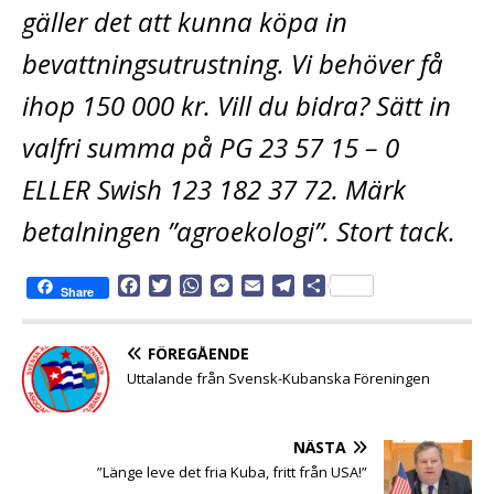
gäller det att kunna köpa in
bevattningsutrustning. Vi behöver få
ihop 150 000 kr. Vill du bidra? Sätt in
valfri summa på PG 23 57 15 – 0
ELLER Swish 123 182 37 72. Märk
betalningen ”agroekologi”. Stort tack.
F
T
W
M
E
T
D
Share
a
w
h
e
m
e
e
c
i
a
s
a
l
l
e
t
t
s
i
e
a
FÖREGÅENDE
b
t
s
e
l
g
Uttalande från Svensk-Kubanska Föreningen
o
e
A
n
r
o
r
p
g
a
k
p
e
m
NÄSTA
r
”Länge leve det fria Kuba, fritt från USA!”