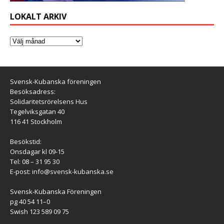
LOKALT ARKIV
Svensk-Kubanska föreningen
Besöksadress:
Solidaritetsrörelsens Hus
Tegelviksgatan 40
116 41 Stockholm
Besökstid:
Onsdagar kl 09-15
Tel: 08 – 31 95 30
E-post:
info@svensk-kubanska.se
Svensk-Kubanska Föreningen
pg 40 54 11–0
Swish 123 589 09 75