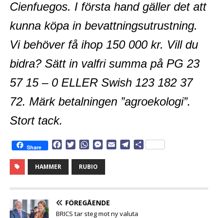
Cienfuegos. I första hand gäller det att
kunna köpa in bevattningsutrustning.
Vi behöver få ihop 150 000 kr. Vill du
bidra? Sätt in valfri summa på PG 23
57 15 – 0 ELLER Swish 123 182 37
72. Märk betalningen ”agroekologi”.
Stort tack.
F
T
W
M
E
T
D
Share
a
w
h
e
m
e
e
c
i
a
s
a
l
l
HAMMER
RUBIO
e
t
t
s
i
e
a
b
t
s
e
l
g
o
e
A
n
r
o
r
p
g
a
FÖREGÅENDE
k
p
e
m
BRICS tar steg mot ny valuta