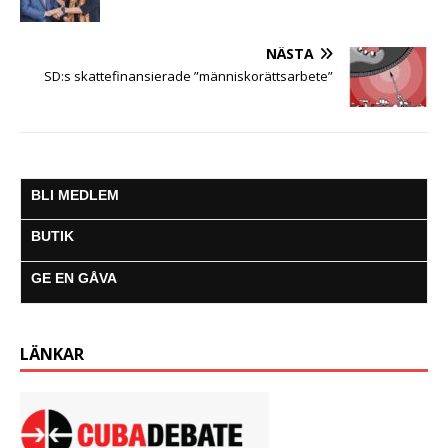
r
NÄSTA
SD:s skattefinansierade ”människorättsarbete”
BLI MEDLEM
BUTIK
GE EN GÅVA
LÄNKAR