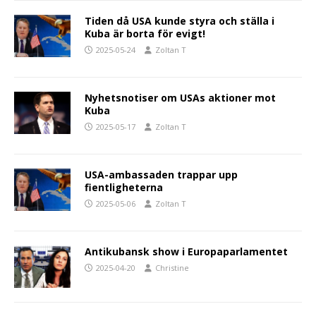
Tiden då USA kunde styra och ställa i
Kuba är borta för evigt!
2025-05-24
Zoltan T
Nyhetsnotiser om USAs aktioner mot
Kuba
2025-05-17
Zoltan T
USA-ambassaden trappar upp
fientligheterna
2025-05-06
Zoltan T
Antikubansk show i Europaparlamentet
2025-04-20
Christine