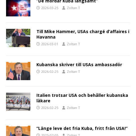
”De mördar Kuba långsamt”
2026-03-25
Zoltan T
Till Mike Hammer, USAs chargé d’affaires i
Havanna
2026-03-01
Zoltan T
Kubanska skriver till USAs ambassadör
2026-02-25
Zoltan T
Italien trotsar USA och behåller kubanska
läkare
2026-02-25
Zoltan T
”Länge leve det fria Kuba, fritt från USA!”
2025-07-05
Zoltan T