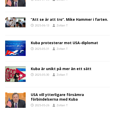
”Att se är att tro”. Mike Hammer i farten.
2025-06-13
Zoltan T
Kuba protesterar mot USA-diplomat
2025-05-31
Zoltan T
Kuba är unikt på mer än ett sätt
2025-05-30
Zoltan T
USA vill ytterligare försämra
förbindelserna med Kuba
2025-05-26
Zoltan T