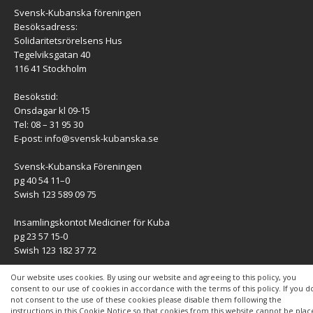
Svensk-Kubanska föreningen
Besöksadress:
Solidaritetsrörelsens Hus
Tegelviksgatan 40
116 41 Stockholm
Besökstid:
Onsdagar kl 09-15
Tel: 08 – 31 95 30
E-post:
info@svensk-kubanska.se
Svensk-Kubanska Föreningen
pg 40 54 11–0
Swish 123 589 09 75
Insamlingskontot Mediciner för Kuba
pg 23 57 15-0
Swish 123 182 37 72
KONTAKT
Our website uses cookies. By using our website and agreeing to this policy, you
consent to our use of cookies in accordance with the terms of this policy. If you d
not consent to the use of these cookies please disable them following the
Kontaktuppgifter
instructions in this Cookie Notice so that cookies from this website cannot be pla