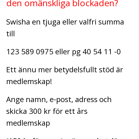
den omänskliga blockaden?
Swisha en tjuga eller valfri summa
till
123 589 0975 eller pg 40 54 11 -0
Ett ännu mer betydelsfullt stöd är
medlemskap!
Ange namn, e-post, adress och
skicka 300 kr för ett års
medlemskap