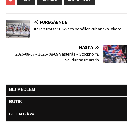
BREV
HAMMER
IKAY ROMAY
e
t
t
s
i
e
a
b
t
s
e
l
g
o
e
A
n
r
o
r
p
g
a
FÖREGÅENDE
k
p
e
m
Italien trotsar USA och behåller kubanska läkare
r
NÄSTA
2026-08-07 – 2026- 08-09 Västerås – Stockholm.
Solidaritetsmarsch
BLI MEDLEM
BUTIK
GE EN GÅVA