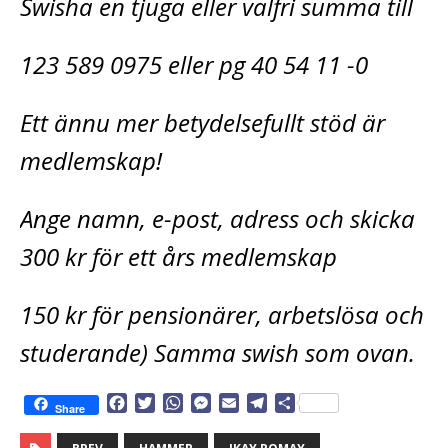
Swisha en tjuga eller valfri summa till
123 589 0975 eller pg 40 54 11 -0
Ett ännu mer betydelsefullt stöd är
medlemskap!
Ange namn, e-post, adress och skicka
300 kr för ett års medlemskap
150 kr för pensionärer, arbetslösa och
studerande) Samma swish som ovan.
F
T
W
M
E
T
D
Share
a
w
h
e
m
e
e
c
i
a
s
a
l
l