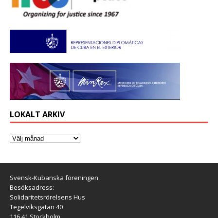
LOKALT ARKIV
Svensk-Kubanska föreningen
Besöksadress:
Solidaritetsrörelsens Hus
Tegelviksgatan 40
116 41 Stockholm