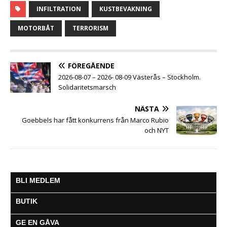
c
i
a
s
a
l
l
INFILTRATION
KUSTBEVAKNING
e
t
t
s
i
e
a
b
t
s
e
l
g
MOTORBÅT
TERRORISM
o
e
A
n
r
o
r
p
g
a
k
p
e
m
FÖREGÅENDE
r
2026-08-07 – 2026- 08-09 Västerås – Stockholm.
Solidaritetsmarsch
NÄSTA
Goebbels har fått konkurrens från Marco Rubio
och NYT
BLI MEDLEM
BUTIK
GE EN GÅVA