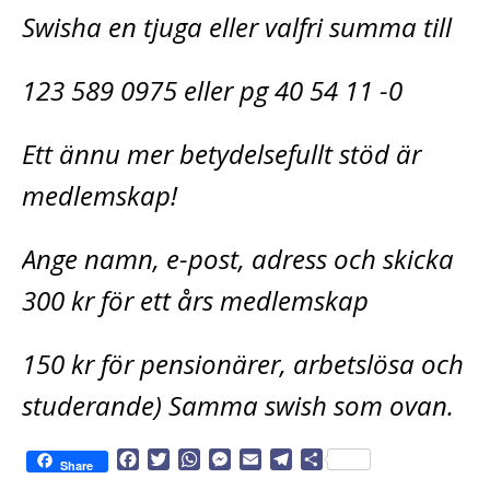
Swisha en tjuga eller valfri summa till
123 589 0975 eller pg 40 54 11 -0
Ett ännu mer betydelsefullt stöd är
medlemskap!
Ange namn, e-post, adress och skicka
300 kr för ett års medlemskap
150 kr för pensionärer, arbetslösa och
studerande) Samma swish som ovan.
F
T
W
M
E
T
D
Share
a
w
h
e
m
e
e