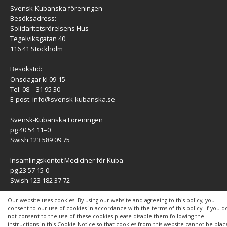
Svensk-Kubanska föreningen
Besöksadress:
Solidaritetsrörelsens Hus
Tegelviksgatan 40
116 41 Stockholm
Besökstid:
Onsdagar kl 09-15
Tel: 08 – 31 95 30
E-post:
info@svensk-kubanska.se
Svensk-Kubanska Föreningen
pg 40 54 11–0
Swish 123 589 09 75
Insamlingskontot Mediciner för Kuba
pg 23 57 15-0
Swish 123 182 37 72
KONTAKT
Our website uses cookies. By using our website and agreeing to this policy, you
consent to our use of cookies in accordance with the terms of this policy. If you d
not consent to the use of these cookies please disable them following the
Kontaktuppgifter
instructions in this Cookie Notice so that cookies from this website cannot be pla