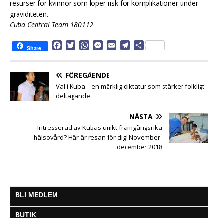
resurser för kvinnor som löper risk för komplikationer under
graviditeten.
Cuba Central Team 180112
F
T
W
M
E
T
D
Share
a
w
h
e
m
e
e
c
i
a
s
a
l
l
e
t
t
s
i
e
a
FÖREGÅENDE
b
t
s
e
l
g
Val i Kuba – en märklig diktatur som stärker folkligt
o
e
A
n
r
deltagande
o
r
p
g
a
k
p
e
m
NÄSTA
r
Intresserad av Kubas unikt framgångsrika
hälsovård? Här är resan för dig! November-
december 2018
BLI MEDLEM
BUTIK