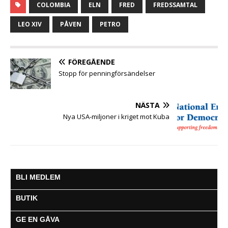
c
i
a
s
a
l
l
COLOMBIA
ELN
FRED
FREDSSAMTAL
e
t
t
s
i
e
a
b
t
s
e
l
g
LEO XIV
PÅVEN
PETRO
o
e
A
n
r
o
r
p
g
a
k
p
e
m
FÖREGÅENDE
r
Stopp för penningförsändelser
NÄSTA
Nya USA-miljoner i kriget mot Kuba
BLI MEDLEM
BUTIK
GE EN GÅVA