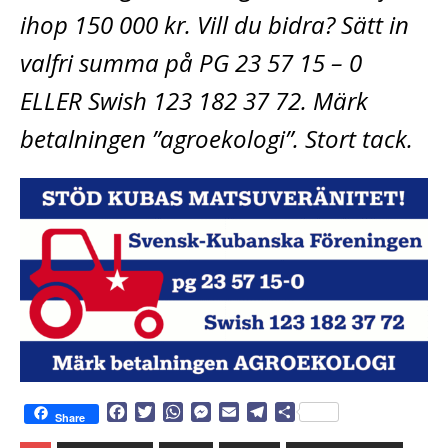
ihop 150 000 kr. Vill du bidra? Sätt in
valfri summa på PG 23 57 15 – 0
ELLER Swish 123 182 37 72. Märk
betalningen ”agroekologi”. Stort tack.
F
T
W
M
E
T
D
Share
a
w
h
e
m
e
e