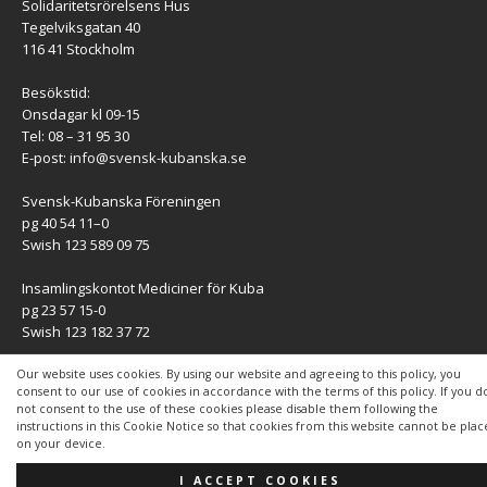
Solidaritetsrörelsens Hus
Tegelviksgatan 40
116 41 Stockholm
Besökstid:
Onsdagar kl 09-15
Tel: 08 – 31 95 30
E-post:
info@svensk-kubanska.se
Svensk-Kubanska Föreningen
pg 40 54 11–0
Swish 123 589 09 75
Insamlingskontot Mediciner för Kuba
pg 23 57 15-0
Swish 123 182 37 72
KONTAKT
Our website uses cookies. By using our website and agreeing to this policy, you
consent to our use of cookies in accordance with the terms of this policy. If you d
not consent to the use of these cookies please disable them following the
Kontaktuppgifter
instructions in this Cookie Notice so that cookies from this website cannot be pla
on your device.
I ACCEPT COOKIES