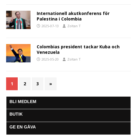
Internationell akutkonferens för
Palestina i Colombia
2025-07-13
Zoltan T
Colombias president tackar Kuba och
Venezuela
2025-05-20
Zoltan T
1
2
3
»
BLI MEDLEM
BUTIK
GE EN GÅVA