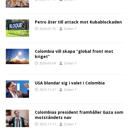
Petro åter till attack mot Kubablockaden
2026-03-10
Zoltan T
Colombia vill skapa ”global front mot
kriget”
2026-03-04
Zoltan T
USA blandar sig i valet i Colombia
2025-11-27
Zoltan T
Colombias president framhåller Gaza som
motståndets nav
2025-11-17
Zoltan T