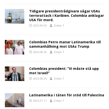
Tidigare presidentrådgivare sågar USAs
terrorattack i Karibien. Colombia anklagar
USA för mord.
2025-09-03
Zoltan T
Colombias Petro manar Latinamerika till
sammanhållning mot USAs Trump
2025-08-20
Zoltan T
Colombias president: ”Vi måste stå upp
mot Israel!”
2025-08-05
Zoltan T
Latinamerika i täten för stöd till Palestina
2025-07-17
Zoltan T