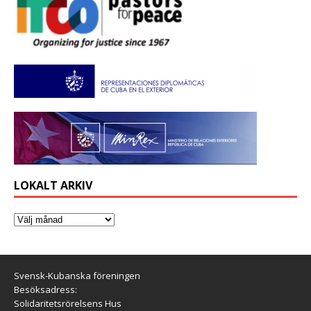
LOKALT ARKIV
Svensk-Kubanska föreningen
Besöksadress:
Solidaritetsrörelsens Hus