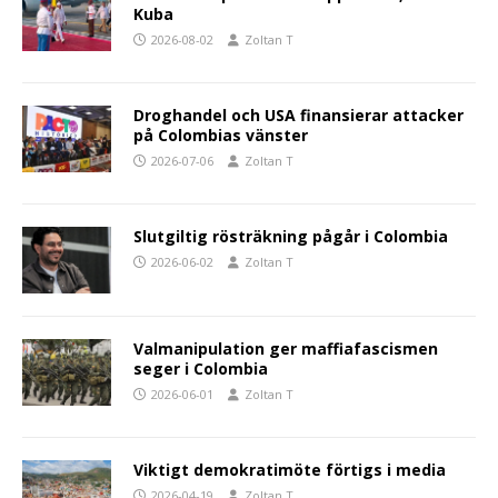
Kuba
2026-08-02
Zoltan T
Droghandel och USA finansierar attacker
på Colombias vänster
2026-07-06
Zoltan T
Slutgiltig rösträkning pågår i Colombia
2026-06-02
Zoltan T
Valmanipulation ger maffiafascismen
seger i Colombia
2026-06-01
Zoltan T
Viktigt demokratimöte förtigs i media
2026-04-19
Zoltan T