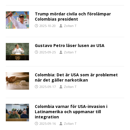
Trump mördar civila och förolämpar
Colombias president
2025-10-20
Zoltan T
Gustavo Petro läser lusen av USA
2025-09-25
Zoltan T
Colombia: Det är USA som är problemet
när det gäller narkotikan
2025-09-17
Zoltan T
Colombia varnar för USA-invasion i
Latinamerika och uppmanar till
integration
2025-09-16
Zoltan T