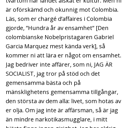
tvärtom har landet älskat er kultur. Men ni
är oförskämd och okunnig mot Colombia.
Läs, som er chargé d’affaires i Colombia
gjorde, ”Hundra år av ensamhet” [Den
colombianske Nobelpristagaren Gabriel
Garcia Marquez mest kända verk], så
kommer ni att lära er något om ensamhet.
Jag bedriver inte affärer, som ni, JAG ÄR
SOCIALIST, jag tror på stöd och det
gemensamma bästa och på
mänsklighetens gemensamma tillgångar,
den största av dem alla: livet, som hotas av
er olja. Om jag inte är affärsman, så är jag
än mindre narkotikasmugglare, i mitt