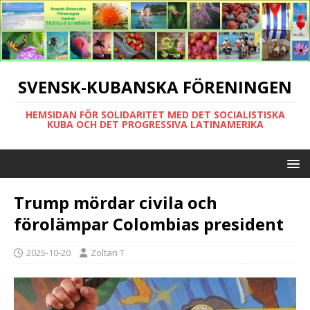
SVENSK-KUBANSKA FÖRENINGEN
HEMSIDAN FÖR SOLIDARITET MED DET SOCIALISTISKA
KUBA OCH DET PROGRESSIVA LATINAMERIKA
Trump mördar civila och
förolämpar Colombias president
2025-10-20
Zoltan T