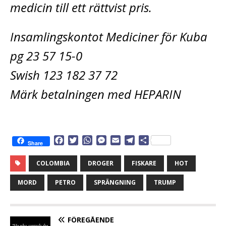
medicin till ett rättvist pris.
Insamlingskontot Mediciner för Kuba
pg 23 57 15-0
Swish 123 182 37 72
Märk betalningen med HEPARIN
F
T
W
M
E
T
D
Share
a
w
h
e
m
e
e
c
i
a
s
a
l
l
COLOMBIA
DROGER
FISKARE
HOT
e
t
t
s
i
e
a
b
t
s
e
l
g
MORD
PETRO
SPRÄNGNING
TRUMP
o
e
A
n
r
o
r
p
g
a
k
p
e
m
FÖREGÅENDE
r