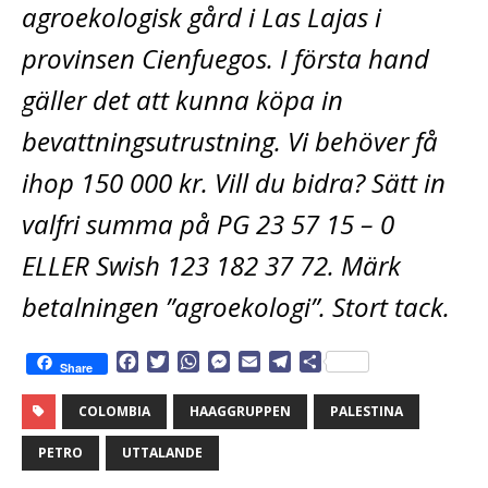
agroekologisk gård i Las Lajas i
provinsen Cienfuegos. I första hand
gäller det att kunna köpa in
bevattningsutrustning. Vi behöver få
ihop 150 000 kr. Vill du bidra? Sätt in
valfri summa på PG 23 57 15 – 0
ELLER Swish 123 182 37 72. Märk
betalningen ”agroekologi”. Stort tack.
F
T
W
M
E
T
D
Share
a
w
h
e
m
e
e
c
i
a
s
a
l
l
COLOMBIA
HAAGGRUPPEN
PALESTINA
e
t
t
s
i
e
a
b
t
s
e
l
g
PETRO
UTTALANDE
o
e
A
n
r