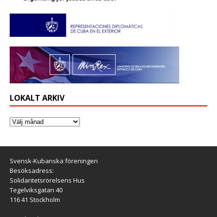
LOKALT ARKIV
Svensk-Kubanska föreningen
Besöksadress:
Solidaritetsrörelsens Hus
Tegelviksgatan 40
116 41 Stockholm