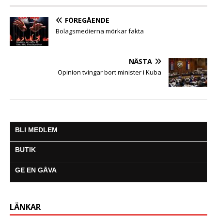
o
r
p
g
a
k
p
e
m
FÖREGÅENDE
r
Bolagsmedierna mörkar fakta
NÄSTA
Opinion tvingar bort minister i Kuba
BLI MEDLEM
BUTIK
GE EN GÅVA
LÄNKAR