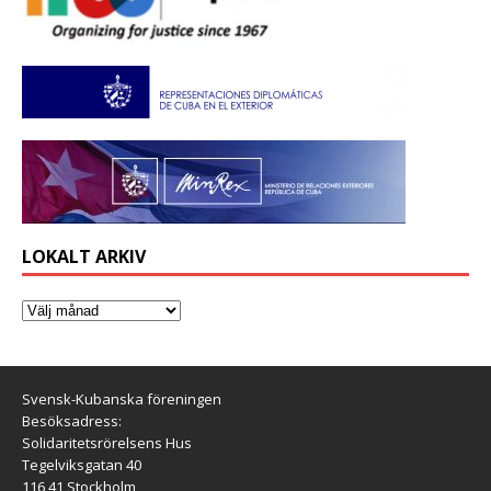
LOKALT ARKIV
Svensk-Kubanska föreningen
Besöksadress:
Solidaritetsrörelsens Hus
Tegelviksgatan 40
116 41 Stockholm