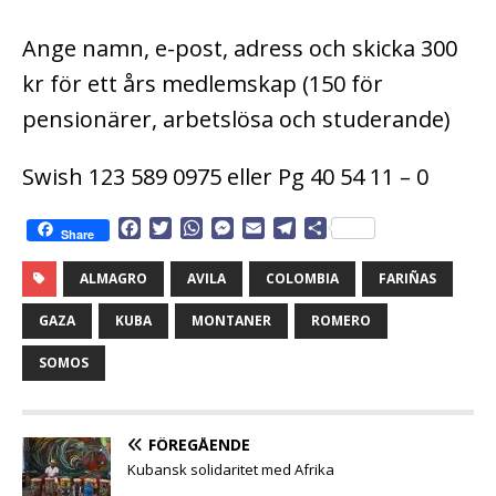
Ange namn, e-post, adress och skicka 300
kr för ett års medlemskap (150 för
pensionärer, arbetslösa och studerande)
Swish 123 589 0975 eller Pg 40 54 11 – 0
F
T
W
M
E
T
D
Share
a
w
h
e
m
e
e
c
i
a
s
a
l
l
ALMAGRO
AVILA
COLOMBIA
FARIÑAS
e
t
t
s
i
e
a
b
t
s
e
l
g
GAZA
KUBA
MONTANER
ROMERO
o
e
A
n
r
o
r
p
g
a
SOMOS
k
p
e
m
r
FÖREGÅENDE
Kubansk solidaritet med Afrika