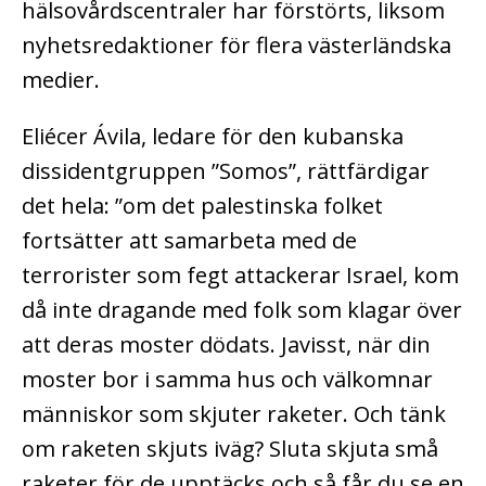
hälsovårdscentraler har förstörts, liksom
nyhetsredaktioner för flera västerländska
medier.
Eliécer Ávila, ledare för den kubanska
dissidentgruppen ”Somos”, rättfärdigar
det hela: ”om det palestinska folket
fortsätter att samarbeta med de
terrorister som fegt attackerar Israel, kom
då inte dragande med folk som klagar över
att deras moster dödats. Javisst, när din
moster bor i samma hus och välkomnar
människor som skjuter raketer. Och tänk
om raketen skjuts iväg? Sluta skjuta små
raketer för de upptäcks och så får du se en