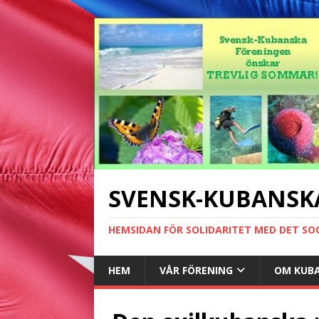
SVENSK-KUBANSK
HEMSIDAN FÖR SOLIDARITET MED DET SO
HEM
VÅR FÖRENING
OM KUB