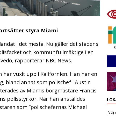
ortsätter styra Miami
andat i det mesta. Nu gäller det stadens
olisfacket och kommunfullmäktige i en
evedo, rapporterar NBC News.
har vuxit upp i Kalifornien. Han har en
g, bland annat som polischef i Austin
yterades av Miamis borgmästare Francis
dens polisstyrkor. När han anställdes
LOK
ästaren som ”polischefernas Michael