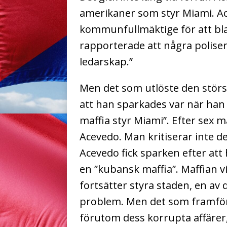
amerikaner som styr Miami. A
kommunfullmäktige för att bland
rapporterade att några polise
ledarskap.”
Men det som utlöste den störst
att han sparkades var när han
maffia styr Miami”. Efter sex m
Acevedo. Man kritiserar inte d
Acevedo fick sparken efter att
en ”kubansk maffia”. Maffian
fortsätter styra staden, en av
problem. Men det som framför
förutom dess korrupta affärer,