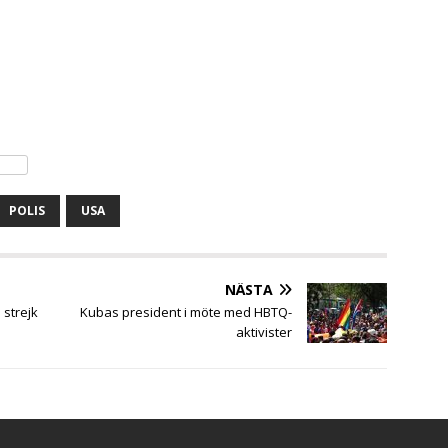
POLIS
USA
NÄSTA
 strejk
Kubas president i möte med HBTQ-
aktivister