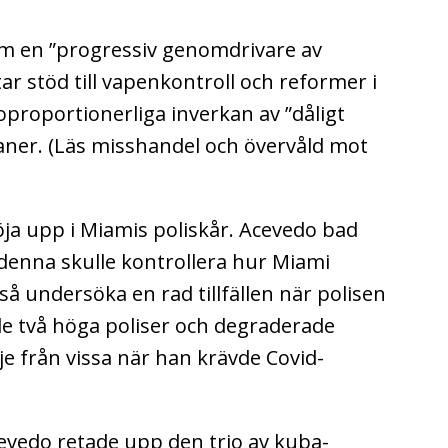
m en ”progressiv genomdrivare av
tar stöd till vapenkontroll och reformer i
oproportionerliga inverkan av ”dåligt
aner. (Läs misshandel och övervåld mot
ja upp i Miamis poliskår. Acevedo bad
 denna skulle kontrollera hur Miami
så undersöka en rad tillfällen när polisen
e två höga poliser och degraderade
e från vissa när han krävde Covid-
Acevedo retade upp den trio av kuba-