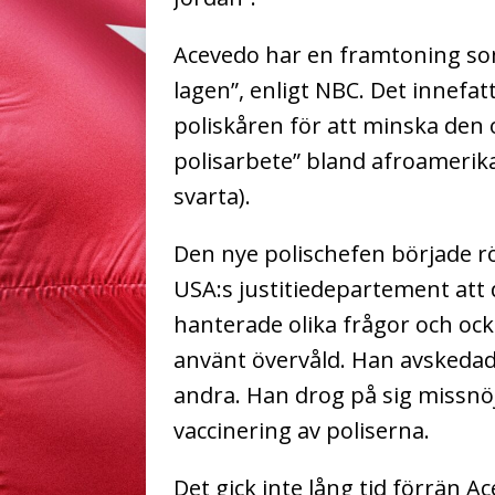
Acevedo har en framtoning so
lagen”, enligt NBC. Det innefat
poliskåren för att minska den 
polisarbete” bland afroamerik
svarta).
Den nye polischefen började rö
USA:s justitiedepartement att
hanterade olika frågor och ock
använt övervåld. Han avskedad
andra. Han drog på sig missnöj
vaccinering av poliserna.
Det gick inte lång tid förrän 