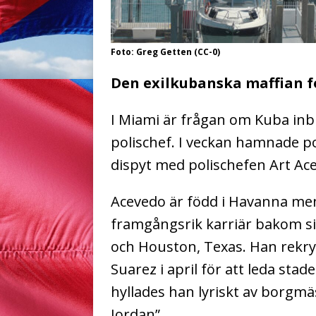
Foto: Greg Getten (CC-0)
Den exilkubanska maffian f
I Miami är frågan om Kuba inbl
polischef. I veckan hamnade p
dispyt med polischefen Art Ac
Acevedo är född i Havanna men 
framgångsrik karriär bakom si
och Houston, Texas. Han rekr
Suarez i april för att leda sta
hyllades han lyriskt av borgm
Jordan”.