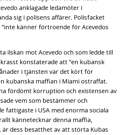
cevedo anklagade ledamöter i
a sig i polisens affärer. Polisfacket
r ”inte känner förtroende för Acevedos
a ilskan mot Acevedo och som ledde till
 krasst konstaterade att ”en kubansk
ånader i tjänsten var det kört för
en kubanska maffian i Miami ostraffat.
 ha fördömt korruption och existensen av
 visade vem som bestämmer och
 de fattigaste i USA med enorma sociala
allt kännetecknar denna maffia,
 är dess besatthet av att störta Kubas