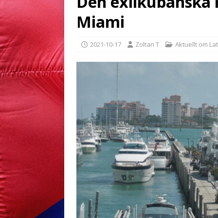
Den exilkubanska m
Miami
2021-10-17
Zoltan T
Aktuellt om La