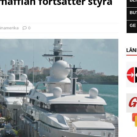
affian fortsätter styra
BL
BU
GE
tinamerika
0
LÄN