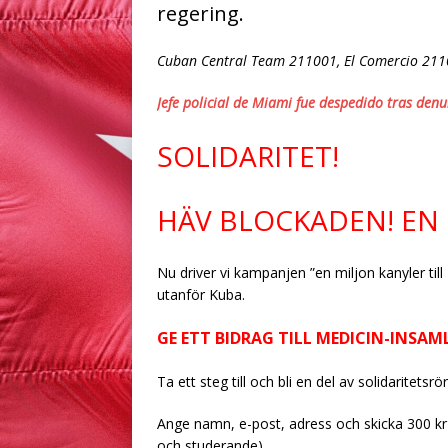
regering.
Cuban Central Team 211001, El Comercio 21
Jefe policial de Miami fue despedido tras den
SOLIDARITET!
HÄV BLOCKADEN! EN 
Nu driver vi kampanjen ”en miljon kanyler till
utanför Kuba.
GE ETT BIDRAG TILL MEDICIN-INSAMLIN
Ta ett steg till och bli en del av solidaritetsrö
Ange namn, e-post, adress och skicka 300 kr
och studerande)