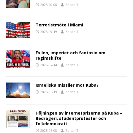
2025-10-08
Zoltan T
Terroristmöte i Miami
2025-09-19
Zoltan T
Exilen, imperiet och fantasin om
regimskifte
2025-07-14
Zoltan T
Israeliska missiler mot Kuba?
2025-06-19
Zoltan T
Höjningen av internetpriserna på Kuba –
Bedrägeri, studentprotester och
folkdemokrati
2025-06-08
Zoltan T