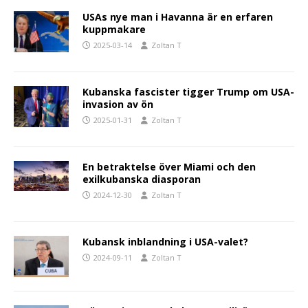
USAs nye man i Havanna är en erfaren
kuppmakare
2025-03-14
Zoltan T
Kubanska fascister tigger Trump om USA-
invasion av ön
2025-01-31
Zoltan T
En betraktelse över Miami och den
exilkubanska diasporan
2024-12-30
Zoltan T
Kubansk inblandning i USA-valet?
2024-09-11
Zoltan T