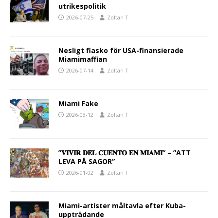
utrikespolitik
2026-07-25
Zoltan T
Nesligt fiasko för USA-finansierade
Miamimaffian
2026-07-14
Zoltan T
Miami Fake
2026-03-12
Zoltan T
”𝐕𝐈𝐕𝐈𝐑 𝐃𝐄𝐋 𝐂𝐔𝐄𝐍𝐓𝐎 𝐄𝐍 𝐌𝐈𝐀𝐌𝐈” – ”ATT
LEVA PÅ SAGOR”
2026-01-02
Zoltan T
Miami-artister måltavla efter Kuba-
uppträdande