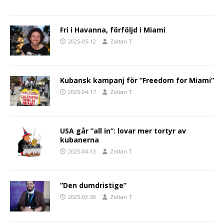
Fri i Havanna, förföljd i Miami
2025-05-12
Zoltan T
Kubansk kampanj för ”Freedom for Miami”
2025-04-17
Zoltan T
USA går ”all in”: lovar mer tortyr av
kubanerna
2025-04-13
Zoltan T
”Den dumdristige”
2025-03-30
Zoltan T