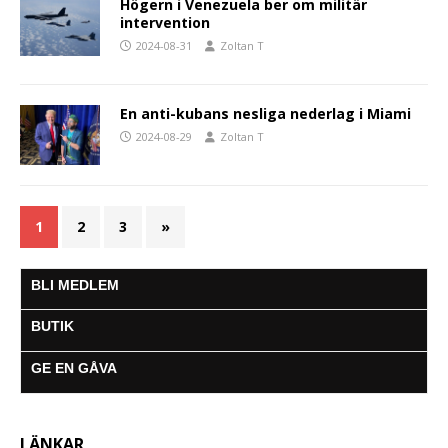
Högern i Venezuela ber om militär
intervention
2024-08-31
Zoltan T
En anti-kubans nesliga nederlag i Miami
2024-08-29
Zoltan T
1
2
3
»
BLI MEDLEM
BUTIK
GE EN GÅVA
LÄNKAR