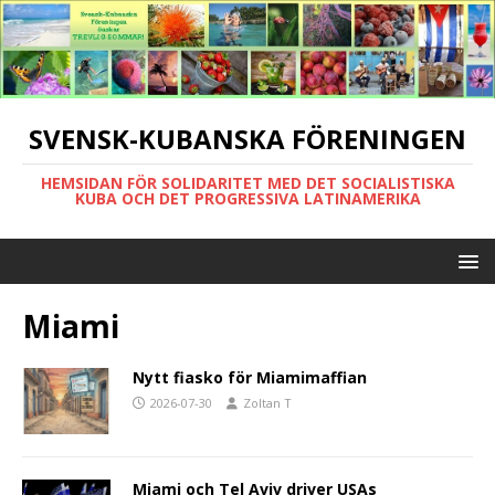
SVENSK-KUBANSKA FÖRENINGEN
HEMSIDAN FÖR SOLIDARITET MED DET SOCIALISTISKA
KUBA OCH DET PROGRESSIVA LATINAMERIKA
Miami
Nytt fiasko för Miamimaffian
2026-07-30
Zoltan T
Miami och Tel Aviv driver USAs