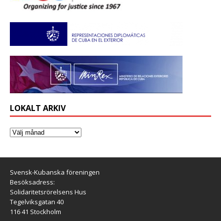
LOKALT ARKIV
Svensk-Kubanska föreningen
Besöksadress:
Solidaritetsrörelsens Hus
Tegelviksgatan 40
116 41 Stockholm