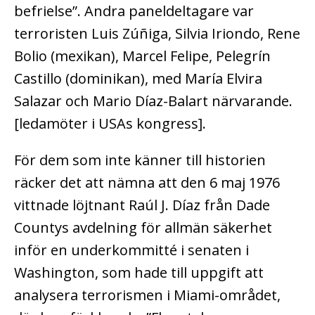
befrielse”. Andra paneldeltagare var
terroristen Luis Zúñiga, Silvia Iriondo, Rene
Bolio (mexikan), Marcel Felipe, Pelegrín
Castillo (dominikan), med María Elvira
Salazar och Mario Díaz-Balart närvarande.
[ledamöter i USAs kongress].
För dem som inte känner till historien
räcker det att nämna att den 6 maj 1976
vittnade löjtnant Raúl J. Díaz från Dade
Countys avdelning för allmän säkerhet
inför en underkommitté i senaten i
Washington, som hade till uppgift att
analysera terrorismen i Miami-området,