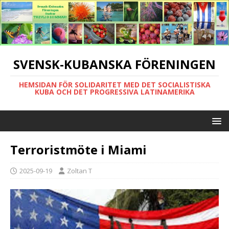
SVENSK-KUBANSKA FÖRENINGEN
HEMSIDAN FÖR SOLIDARITET MED DET SOCIALISTISKA
KUBA OCH DET PROGRESSIVA LATINAMERIKA
Terroristmöte i Miami
2025-09-19
Zoltan T