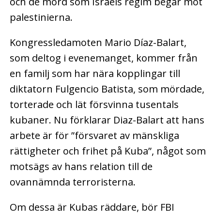
och de mord som Israels regim begår mot
palestinierna.
Kongressledamoten Mario Díaz-Balart,
som deltog i evenemanget, kommer från
en familj som har nära kopplingar till
diktatorn Fulgencio Batista, som mördade,
torterade och lät försvinna tusentals
kubaner. Nu förklarar Diaz-Balart att hans
arbete är för ”försvaret av mänskliga
rättigheter och frihet på Kuba”, något som
motsägs av hans relation till de
ovannämnda terroristerna.
Om dessa är Kubas räddare, bör FBI