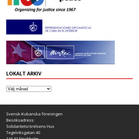
LOKALT ARKIV
Svensk-Kubanska föreningen
Besöksadress:
Solidaritetsrörelsens Hus
Tegelviksgatan 40
116 41 Stockholm