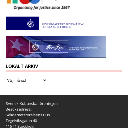
LOKALT ARKIV
Svensk-Kubanska föreningen
Besöksadress:
Solidaritetsrörelsens Hus
Tegelviksgatan 40
116 41 Stockholm