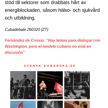
stöd till sektorer som drabbats hårt av
energiblockaden, såsom hälso- och sjukvård
och utbildning.
Cubadebate 260320 (ZT)
Fernández de Cossío: “Hay temas para dialogar con
Washington, pero el modelo cubano no está en
discusión”