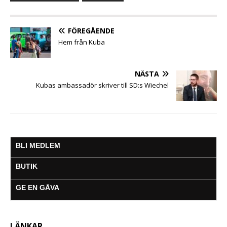
o
e
A
n
r
o
r
p
g
a
k
p
e
m
FÖREGÅENDE
r
Hem från Kuba
NÄSTA
Kubas ambassadör skriver till SD:s Wiechel
BLI MEDLEM
BUTIK
GE EN GÅVA
LÄNKAR