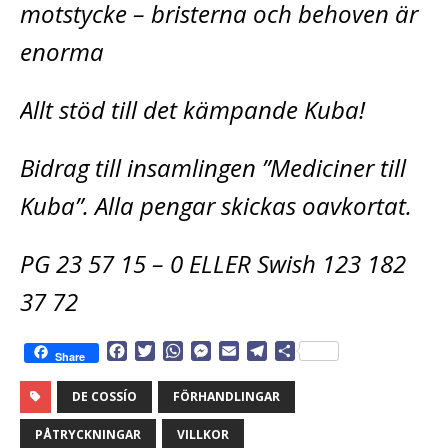
motstycke – bristerna och behoven är
enorma
Allt stöd till det kämpande Kuba!
Bidrag till insamlingen ”Mediciner till
Kuba”. Alla pengar skickas oavkortat.
PG 23 57 15 – 0 ELLER Swish 123 182
37 72
F
T
W
M
E
T
D
Share
a
w
h
e
m
e
e
c
i
a
s
a
l
l
DE COSSÍO
FÖRHANDLINGAR
e
t
t
s
i
e
a
b
t
s
e
l
g
PÅTRYCKNINGAR
VILLKOR