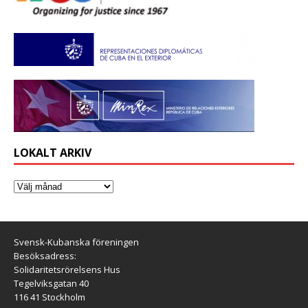
LOKALT ARKIV
Svensk-Kubanska föreningen
Besöksadress:
Solidaritetsrörelsens Hus
Tegelviksgatan 40
116 41 Stockholm